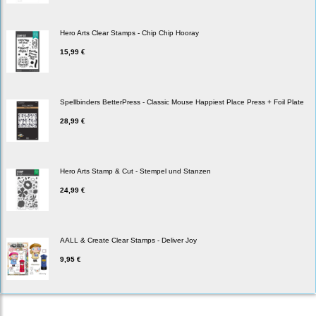
Hero Arts Clear Stamps - Chip Chip Hooray
15,99 €
Spellbinders BetterPress - Classic Mouse Happiest Place Press + Foil Plate
28,99 €
Hero Arts Stamp & Cut - Stempel und Stanzen
24,99 €
AALL & Create Clear Stamps - Deliver Joy
9,95 €