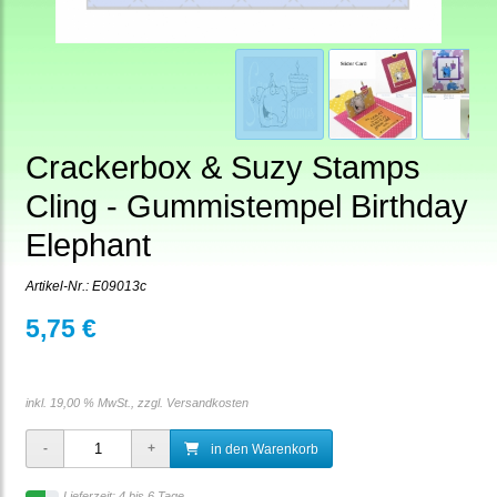
Crackerbox & Suzy Stamps
Cling - Gummistempel Birthday
Elephant
Artikel-Nr.:
E09013c
5,75 €
inkl. 19,00 % MwSt., zzgl.
Versandkosten
in den Warenkorb
Lieferzeit: 4 bis 6 Tage