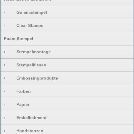
›
Gummistempel
›
Clear Stamps
Foam-Stempel
›
Stempelmontage
›
Stempelkissen
›
Embossingprodukte
›
Farben
›
Papier
›
Embellishment
›
Handstanzen