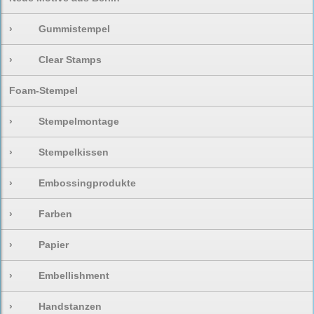
›
Gummistempel
›
Clear Stamps
Foam-Stempel
›
Stempelmontage
›
Stempelkissen
›
Embossingprodukte
›
Farben
›
Papier
›
Embellishment
›
Handstanzen