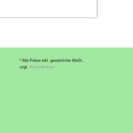
* Alle Preise inkl. gesetzlicher MwSt.,
zzgl.
Versandkosten