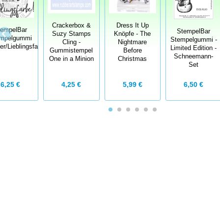
Crackerbox &
Dress It Up
tempelBar
StempelBar
Suzy Stamps
Knöpfe - The
mpelgummi
Stempelgummi -
Cling -
Nightmare
zer/Lieblingsfarbe
Limited Edition -
Gummistempel
Before
Schneemann-
One in a Minion
Christmas
Set
6,25 €
4,25 €
5,99 €
6,50 €