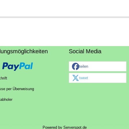
lungsmöglichkeiten
Social Media
teilen
tweet
hrift
sse per Überweisung
tabholer
Powered by
Serverspot.de