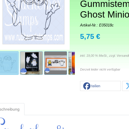
Gummistem
Ghost Mini
Artikel-Nr.:
E05018c
5,75 €
inkl. 19,00 % MwSt., zzgl.
Versand
Derzeit leider nicht verfügbar
teilen
schreibung