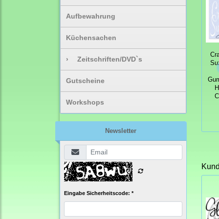
Aufbewahrung
Küchensachen
Cr
›
Zeitschriften/DVD`s
Su
Gum
Gutscheine
H
C
Workshops
Newsletter
Kunde
Eingabe Sicherheitscode: *