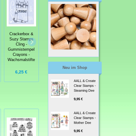
Crackerbox &
Crackerbox &
Crackerbox &
Suzy Stamps
Suzy Stamps
Suzy Stamps
Cling -
Cling -
Cling -
Gummistempel
Gummistempel
Gummistempel
Crayons -
Lucy
Crayon Box
Wachsmalstifte
Neu im Shop
6,25 €
5,75 €
5,75 €
AALL & Create
Clear Stamps -
Steaming Dee
9,95 €
AALL & Create
Clear Stamps -
Mother Dee
9,95 €