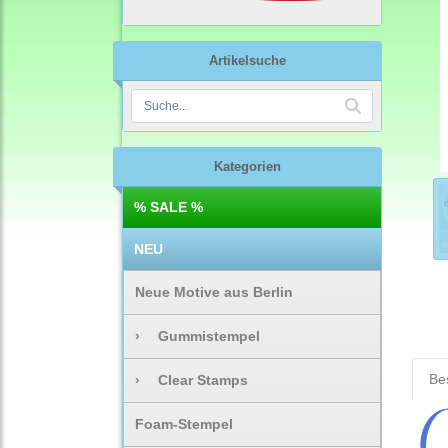
Artikelsuche
Kategorien
% SALE %
NEU
Neue Motive aus Berlin
›
Gummistempel
Be
›
Clear Stamps
Foam-Stempel