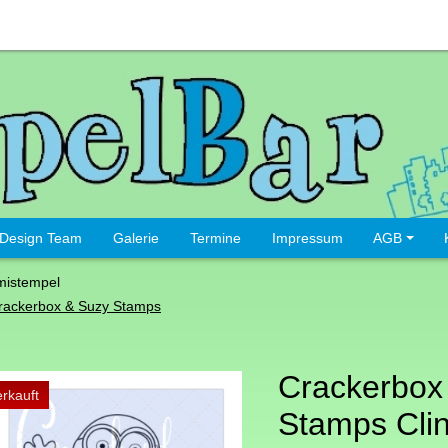
Design Team
Galerie
Termine
Impressum
AGB
istempel
rackerbox & Suzy Stamps
Crackerbox
rkauft
Stamps Clin