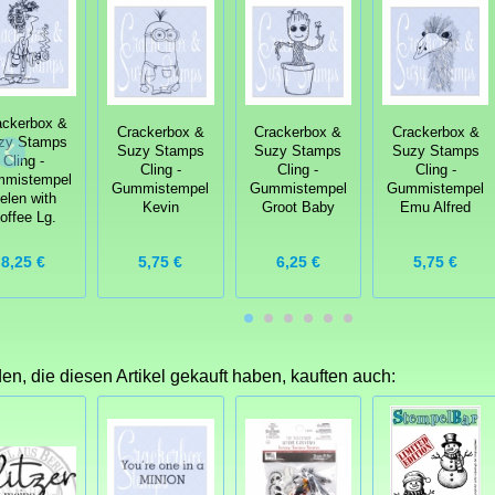
ackerbox &
Crackerbox &
Crackerbox &
Crackerbox &
zy Stamps
Suzy Stamps
Suzy Stamps
Suzy Stamps
Cling -
Cling -
Cling -
Cling -
mistempel
Gummistempel
Gummistempel
Gummistempel
elen with
Kevin
Groot Baby
Emu Alfred
offee Lg.
8,25 €
5,75 €
6,25 €
5,75 €
n, die diesen Artikel gekauft haben, kauften auch: