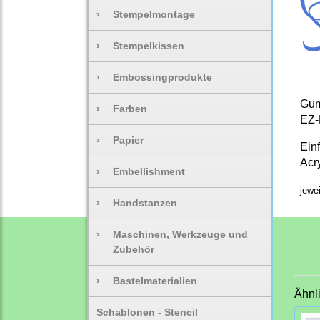
›
Stempelmontage
›
Stempelkissen
›
Embossingprodukte
Gum
›
Farben
EZ-
›
Papier
Ein
Acr
›
Embellishment
jewe
›
Handstanzen
›
Maschinen, Werkzeuge und
Zubehör
›
Bastelmaterialien
Ähnl
Schablonen - Stencil