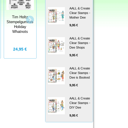
AALL & Create
Clear Stamps -
Crackerbox &
Tim Holtz
Crackerbox &
Mother Dee
Suzy Stamps
Stempelgummis
Suzy Stamps -
Cling -
9,95 €
Holiday
Clear Stamps
Gummistempel
Whatnots
Minion 1
Carl Mummy
AALL & Create
Clear Stamps -
Dee Shops
24,95 €
14,99 €
5,75 €
9,95 €
AALL & Create
Clear Stamps -
Dee is Booked
9,95 €
AALL & Create
Clear Stamps -
DIY Dee
9,95 €