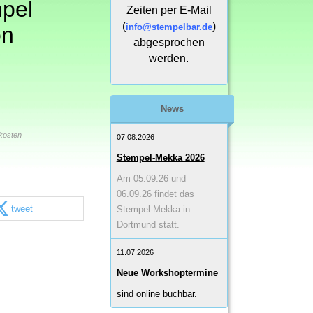
pel
Zeiten per E-Mail
(
)
info@stempelbar.de
on
abgesprochen
werden.
News
kosten
07.08.2026
Stempel-Mekka 2026
Am 05.09.26 und
06.09.26 findet das
tweet
Stempel-Mekka in
Dortmund statt.
11.07.2026
Neue Workshoptermine
sind online buchbar.