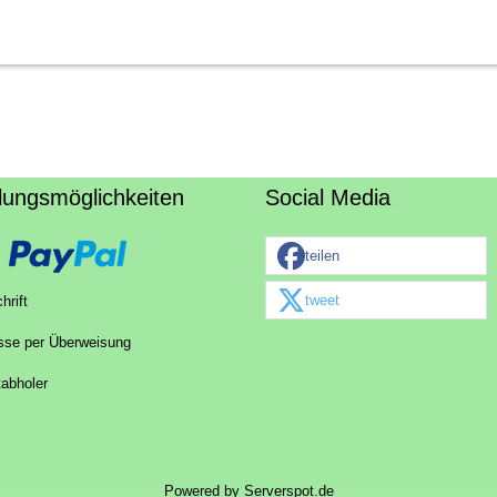
lungsmöglichkeiten
Social Media
teilen
tweet
hrift
sse per Überweisung
tabholer
Powered by
Serverspot.de