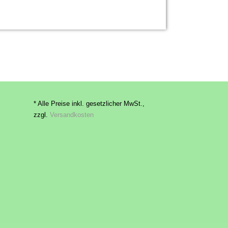
* Alle Preise inkl. gesetzlicher MwSt.,
zzgl.
Versandkosten