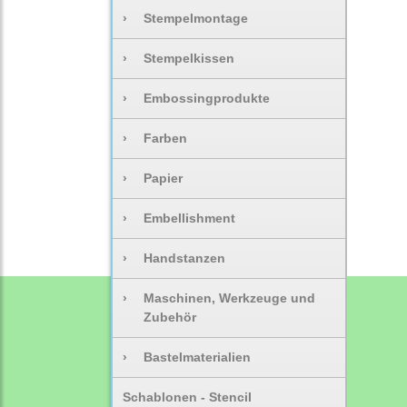
›
Stempelmontage
›
Stempelkissen
›
Embossingprodukte
›
Farben
›
Papier
›
Embellishment
›
Handstanzen
›
Maschinen, Werkzeuge und
Zubehör
›
Bastelmaterialien
Schablonen - Stencil