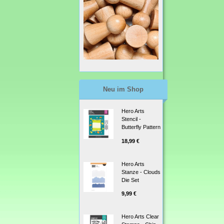
Neu im Shop
Hero Arts
Stencil -
Butterfly Pattern
18,99 €
Hero Arts
Stanze - Clouds
Die Set
9,99 €
Hero Arts Clear