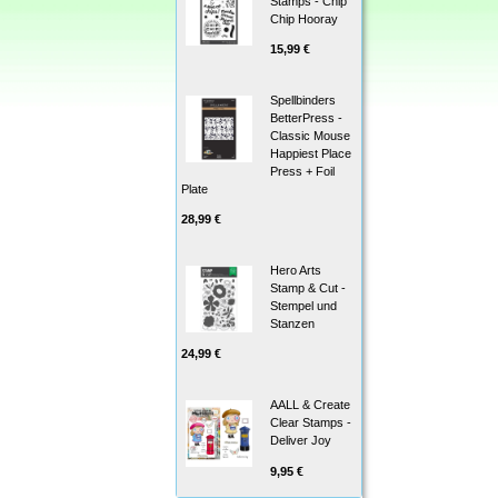
Stamps - Chip
Chip Hooray
15,99 €
Spellbinders
BetterPress -
Classic Mouse
Happiest Place
Press + Foil
Plate
28,99 €
Hero Arts
Stamp & Cut -
Stempel und
Stanzen
24,99 €
AALL & Create
Clear Stamps -
Deliver Joy
9,95 €