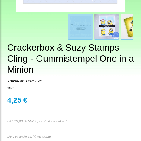
Crackerbox & Suzy Stamps
Cling - Gummistempel One in a
Minion
Artikel-Nr.:
B07509c
von
4,25 €
inkl. 19,00 % MwSt., zzgl.
Versandkosten
Derzeit leider nicht verfügbar