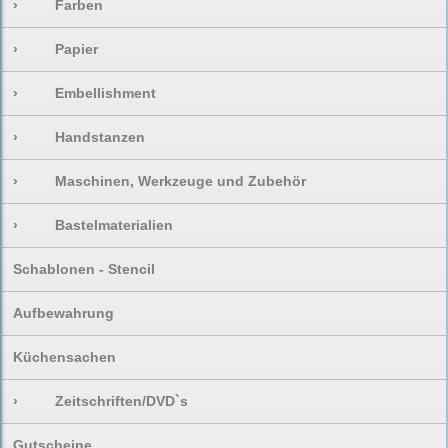
›
Farben
›
Papier
›
Embellishment
›
Handstanzen
›
Maschinen, Werkzeuge und Zubehör
›
Bastelmaterialien
Schablonen - Stencil
Aufbewahrung
Küchensachen
›
Zeitschriften/DVD`s
Gutscheine