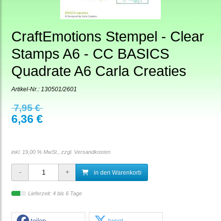
CraftEmotions Stempel - Clear
Stamps A6 - CC BASICS
Quadrate A6 Carla Creaties
Artikel-Nr.:
130501/2601
7,95 €
6,36 €
inkl. 19,00 % MwSt., zzgl.
Versandkosten
in den Warenkorb
Lieferzeit: 4 bis 6 Tage
teilen
tweet