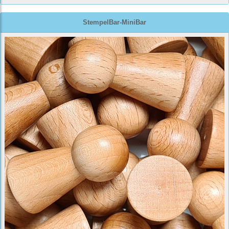
StempelBar-MiniBar