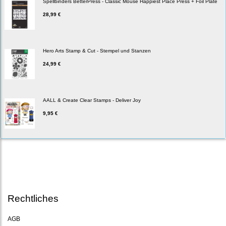
Spellbinders BetterPress - Classic Mouse Happiest Place Press + Foil Plate
28,99 €
Hero Arts Stamp & Cut - Stempel und Stanzen
24,99 €
AALL & Create Clear Stamps - Deliver Joy
9,95 €
Rechtliches
AGB