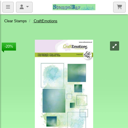
Clear Stamps
CraftEmotions
-20%