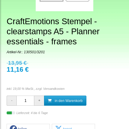
CraftEmotions Stempel -
clearstamps A5 - Planner
essentials - frames
Artikel-Nr.:
130501/3201
13,95 €
11,16 €
inkl. 19,00 % MwSt., zzgl.
Versandkosten
in den Warenkorb
Lieferzeit: 4 bis 6 Tage
teilen
tweet