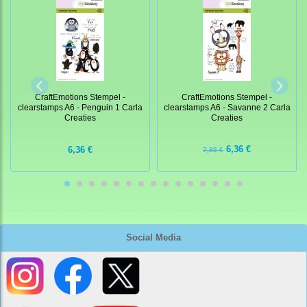
CraftEmotions Stempel -
CraftEmotions Stempel -
clearstamps A6 - Savanne 2 Carla
clearstamps A6 - Penguin 1 Carla
Creaties
Creaties
6,36 €
6,36 €
7,95 €
Social Media