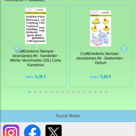
CraftEmotions Stempel -
CraftEmotions Stempel -
clearstamps A6 - handletter -
clearstamps A6 - Badeenten -
Wörter Verschieden (DE) Carla
Geburt
Kamphuis
6,36 €
5,20 €
7,95 €
6,50 €
Social Media