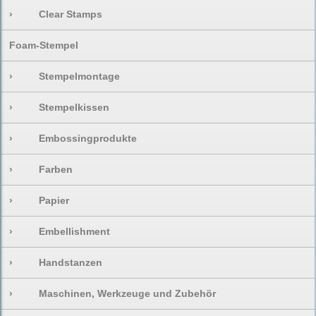
›
Clear Stamps
Foam-Stempel
›
Stempelmontage
›
Stempelkissen
›
Embossingprodukte
›
Farben
›
Papier
›
Embellishment
›
Handstanzen
›
Maschinen, Werkzeuge und Zubehör