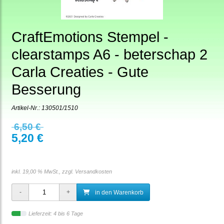
CraftEmotions Stempel -
clearstamps A6 - beterschap 2
Carla Creaties - Gute
Besserung
Artikel-Nr.:
130501/1510
6,50 €
5,20 €
inkl. 19,00 % MwSt., zzgl.
Versandkosten
in den Warenkorb
Lieferzeit: 4 bis 6 Tage