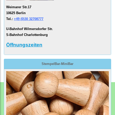
Weimarer Str.17
10625 Berlin
Tel.:
+49 (0)30 32708777
U-Bahnhof Wilmersdorfer Str.
S-Bahnhof Charlottenburg
Öffnungszeiten
StempelBar-MiniBar