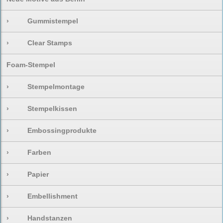
›
Gummistempel
›
Clear Stamps
Foam-Stempel
›
Stempelmontage
›
Stempelkissen
›
Embossingprodukte
›
Farben
›
Papier
›
Embellishment
›
Handstanzen