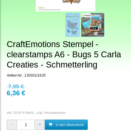
CraftEmotions Stempel -
clearstamps A6 - Bugs 5 Carla
Creaties - Schmetterling
Artikel-Nr.:
130501/1635
7,95 €
6,36 €
inkl. 19,00 % MwSt., zzgl.
Versandkosten
in den Warenkorb