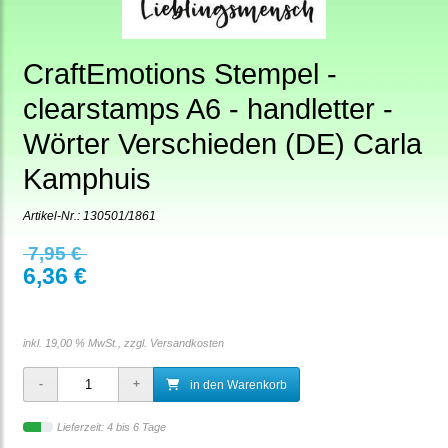
CraftEmotions Stempel -
clearstamps A6 - handletter -
Wörter Verschieden (DE) Carla
Kamphuis
Artikel-Nr.:
130501/1861
7,95 €
6,36 €
inkl. 19,00 % MwSt., zzgl.
Versandkosten
in den Warenkorb
Lieferzeit: 4 bis 6 Tage