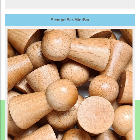
StempelBar-MiniBar