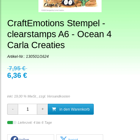
CraftEmotions Stempel -
clearstamps A6 - Ocean 4
Carla Creaties
Artikel-Nr.:
130501/1624
7,95 €
6,36 €
inkl. 19,00 % MwSt., zzgl.
Versandkosten
in den Warenkorb
Lieferzeit: 4 bis 6 Tage
teilen
tweet