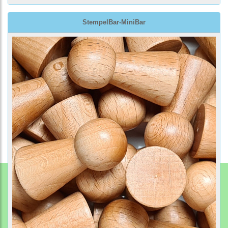
StempelBar-MiniBar