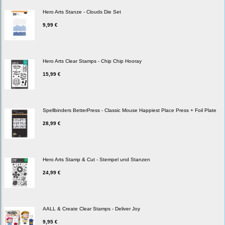
Hero Arts Stanze - Clouds Die Set
9,99 €
Hero Arts Clear Stamps - Chip Chip Hooray
15,99 €
Spellbinders BetterPress - Classic Mouse Happiest Place Press + Foil Plate
28,99 €
Hero Arts Stamp & Cut - Stempel und Stanzen
24,99 €
AALL & Create Clear Stamps - Deliver Joy
9,95 €