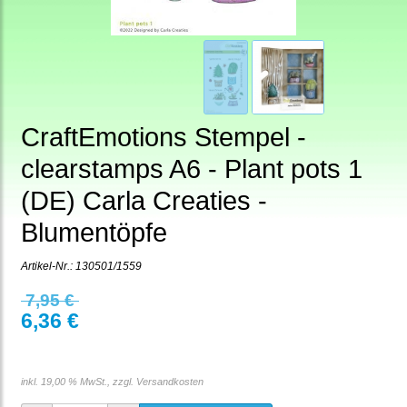
CraftEmotions Stempel -
clearstamps A6 - Plant pots 1
(DE) Carla Creaties -
Blumentöpfe
Artikel-Nr.:
130501/1559
7,95 €
6,36 €
inkl. 19,00 % MwSt., zzgl.
Versandkosten