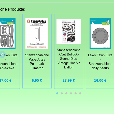
iche Produkte:
Stanzschablone
XCut Bulid-A-
n Fawn Cuts
Stanzschablone
Lawn Fawn Cuts
Scene Dies
-
PaperArtsy
-
Vintage Hot Air
nzschablone
Postmark
Stanzschablone
Ballon
ild-a-cake
Filmstrip
doily hearts
27,99 €
27,00 €
6,95 €
16,00 €