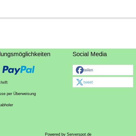
lungsmöglichkeiten
Social Media
teilen
tweet
hrift
sse per Überweisung
tabholer
Powered by
Serverspot.de