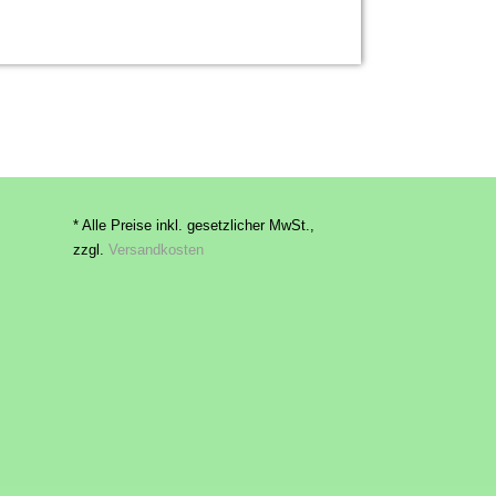
* Alle Preise inkl. gesetzlicher MwSt.,
zzgl.
Versandkosten