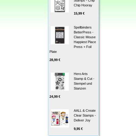
Stamps - Chip
Chip Hooray
15,99 €
Spellbinders
BetterPress -
Classic Mouse
Happiest Place
Press + Foil
Plate
28,99 €
Hero Arts
Stamp & Cut -
Stempel und
Stanzen
24,99 €
AALL & Create
Clear Stamps -
Deliver Joy
9,95 €