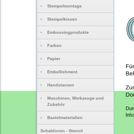
›
Stempelmontage
›
Stempelkissen
›
Embossingprodukte
›
Farben
›
Papier
Für
›
Embellishment
Beh
›
Handstanzen
Zum
Do
›
Maschinen, Werkzeuge und
Zubehör
Dur
Inha
›
Bastelmaterialien
Schablonen - Stencil