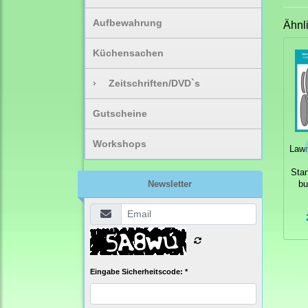
Aufbewahrung
Ähnl
Küchensachen
›
Zeitschriften/DVD`s
Gutscheine
Workshops
Law
Sta
Newsletter
bu
Eingabe Sicherheitscode: *