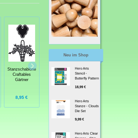
Neu im Shop
Stanzschablone
Stanzschablone
Hero Arts
Stanzschablone
Whimsy Stamps
XCut Xpress A4
Stencil -
Craftables
Comic Book
Dies Borders 3
Butterfly Pattern
Gärtner
Page Outline
Die
18,99 €
23,95 €
8,95 €
9,99 €
Hero Arts
Stanze - Clouds
Die Set
9,99 €
Hero Arts Clear