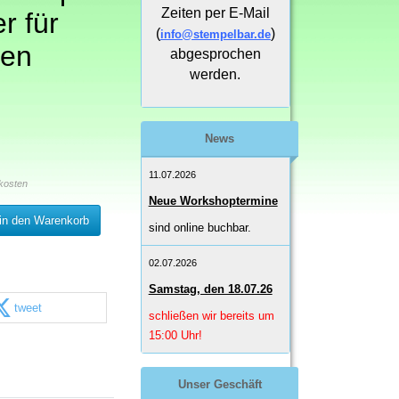
Zeiten per E-Mail
er für
(
)
info@stempelbar.de
ten
abgesprochen
werden.
News
11.07.2026
kosten
Neue Workshoptermine
in den Warenkorb
sind online buchbar.
02.07.2026
Samstag, den 18.07.26
tweet
schließen wir bereits um
15:00 Uhr!
Unser Geschäft