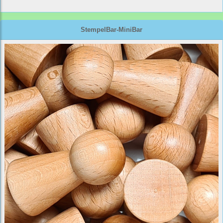
StempelBar-MiniBar