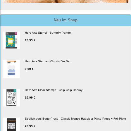
Neu im Shop
Hero Arts Stencil - Butterfly Pattern
18,99 €
Hero Arts Stanze - Clouds Die Set
9,99 €
Hero Arts Clear Stamps - Chip Chip Hooray
15,99 €
Spellbinders BetterPress - Classic Mouse Happiest Place Press + Foil Plate
28,99 €