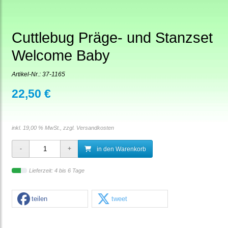
Cuttlebug Präge- und Stanzset
Welcome Baby
Artikel-Nr.:
37-1165
22,50 €
inkl. 19,00 % MwSt., zzgl.
Versandkosten
in den Warenkorb
Lieferzeit: 4 bis 6 Tage
teilen
tweet