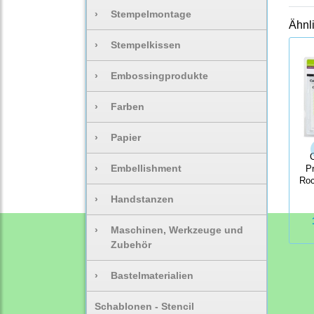
›
Stempelmontage
Ähnl
›
Stempelkissen
›
Embossingprodukte
›
Farben
›
Papier
C
›
Embellishment
P
Roc
›
Handstanzen
›
Maschinen, Werkzeuge und
Zubehör
›
Bastelmaterialien
Schablonen - Stencil