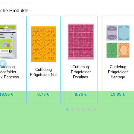
iche Produkte:
uttlebug
Cuttlebug
Cuttlebug
Cuttlebug
rägefolder
Prägefolder
Prägefolder
Prägefolder Nat
k Princess
Dominos
Heritage
19,95 €
8,75 €
8,75 €
19,95 €