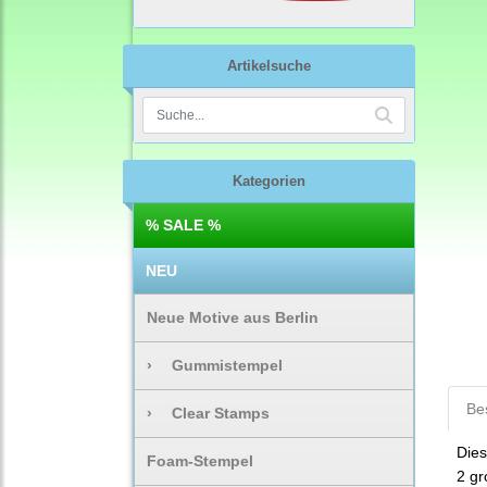
Artikelsuche
Kategorien
% SALE %
NEU
Neue Motive aus Berlin
›
Gummistempel
Be
›
Clear Stamps
Dies
Foam-Stempel
2 gr