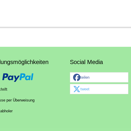
lungsmöglichkeiten
Social Media
teilen
tweet
hrift
sse per Überweisung
tabholer