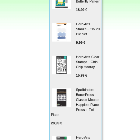
Butterfly Pattern
18,99 €
Hero Arts
Stanze - Clouds
Die Set
9,99 €
Hero Arts Clear
Stamps - Chip
Chip Hooray
15,99 €
Spellbinders
BetterPress -
Classic Mouse
Happiest Place
Press + Foil
Plate
28,99 €
Hero Arts