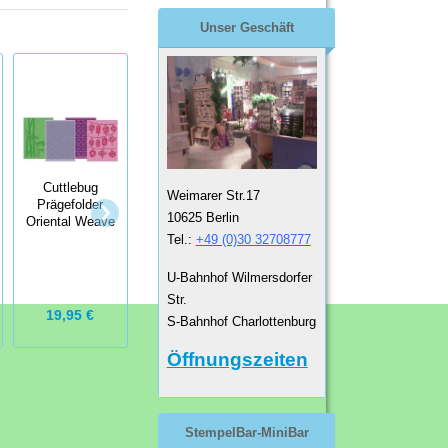
Unser Geschäft
Cuttlebug
Weimarer Str.17
Prägefolder
Cuttlebug
10625 Berlin
Oriental Weave
Cuttlebug
Prägefolder
Tel.:
+49 (0)30 32708777
Prägefolder
Kassie's
Create a Critter
Brocade
U-Bahnhof Wilmersdorfer
Str.
19,95 €
19,95 €
8,75 €
S-Bahnhof Charlottenburg
Öffnungszeiten
StempelBar-MiniBar