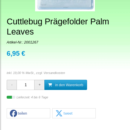
Cuttlebug Prägefolder Palm
Leaves
Artikel-Nr.:
2001267
6,95 €
inkl. 19,00 % MwSt., zzgl.
Versandkosten
in den Warenkorb
Lieferzeit: 4 bis 6 Tage
teilen
tweet