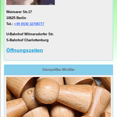
Weimarer Str.17
10625 Berlin
Tel.:
+49 (0)30 32708777
U-Bahnhof Wilmersdorfer Str.
S-Bahnhof Charlottenburg
Öffnungszeiten
StempelBar-MiniBar