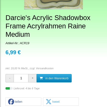
Darcie's Acrylic Shadowbox
Frame Acrylrahmen Raine
Medium
Artikel-Nr.:
ACR19
6,99 €
inkl. 19,00 % MwSt., zzgl.
Versandkosten
in den Warenkorb
Lieferzeit: 4 bis 6 Tage
teilen
tweet