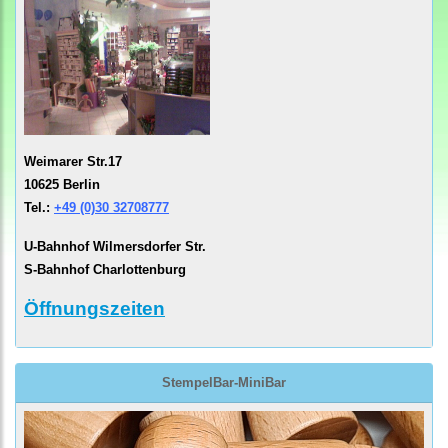
Weimarer Str.17
10625 Berlin
Tel.:
+49 (0)30 32708777
U-Bahnhof Wilmersdorfer Str.
S-Bahnhof Charlottenburg
Öffnungszeiten
StempelBar-MiniBar