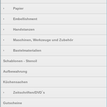
›
Papier
›
Embellishment
›
Handstanzen
›
Maschinen, Werkzeuge und Zubehör
›
Bastelmaterialien
Schablonen - Stencil
Aufbewahrung
Küchensachen
›
Zeitschriften/DVD`s
Gutscheine