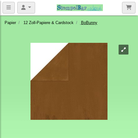
Papier
12 Zoll-Papiere & Cardstock
BoBunny