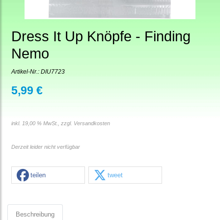
Dress It Up Knöpfe - Finding
Nemo
Artikel-Nr.:
DIU7723
5,99 €
inkl. 19,00 % MwSt., zzgl.
Versandkosten
Derzeit leider nicht verfügbar
teilen
tweet
Beschreibung