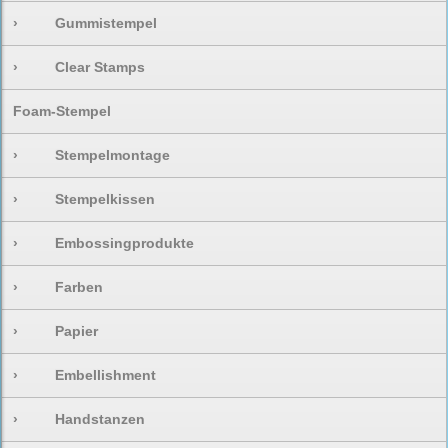
›
Gummistempel
›
Clear Stamps
Foam-Stempel
›
Stempelmontage
›
Stempelkissen
›
Embossingprodukte
›
Farben
›
Papier
›
Embellishment
›
Handstanzen