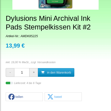
Dylusions Mini Archival Ink
Pads Stempelkissen Kit #2
Artikel-Nr.:
AMDK85225
13,99 €
inkl. 19,00 % MwSt., zzgl.
Versandkosten
in den Warenkorb
Lieferzeit: 4 bis 6 Tage
teilen
tweet