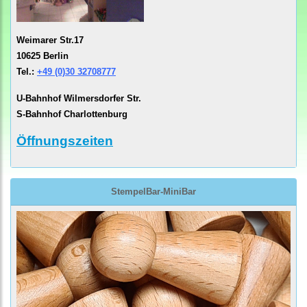
Weimarer Str.17
10625 Berlin
Tel.:
+49 (0)30 32708777
U-Bahnhof Wilmersdorfer Str.
S-Bahnhof Charlottenburg
Öffnungszeiten
StempelBar-MiniBar