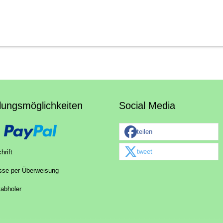
lungsmöglichkeiten
Social Media
teilen
tweet
hrift
sse per Überweisung
tabholer