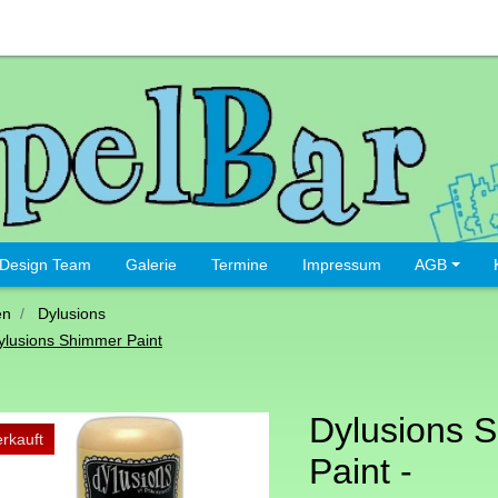
Design Team
Galerie
Termine
Impressum
AGB
en
Dylusions
ylusions Shimmer Paint
Dylusions 
rkauft
Paint -