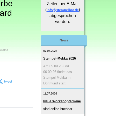
rbe
Zeiten per E-Mail
(
)
info@stempelbar.de
tard
abgesprochen
werden.
News
kosten
07.08.2026
Stempel-Mekka 2026
Am 05.09.26 und
06.09.26 findet das
Stempel-Mekka in
tweet
Dortmund statt.
11.07.2026
Neue Workshoptermine
sind online buchbar.