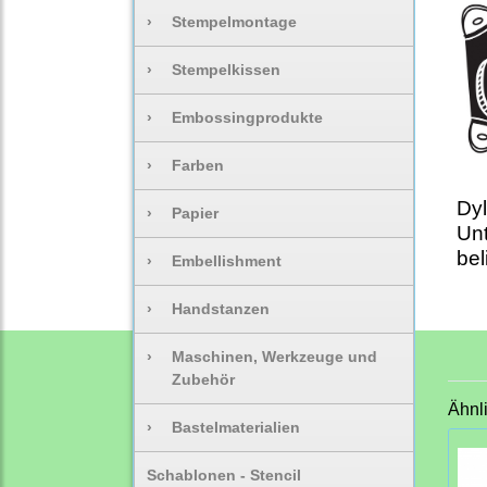
›
Stempelmontage
›
Stempelkissen
›
Embossingprodukte
›
Farben
Dyl
›
Papier
Unt
bel
›
Embellishment
›
Handstanzen
›
Maschinen, Werkzeuge und
Zubehör
Ähnl
›
Bastelmaterialien
Schablonen - Stencil