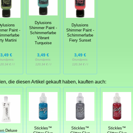
Dylusions
ylusions
Dylusions
Shimmer Paint -
mer Paint -
Shimmer Paint -
Schimmerfarbe
immerfarbe
Schimmerfarbe
Vibrant
rty Martini
Fiery Sunset
Turquoise
3,49 €
3,49 €
3,49 €
rundpreis:
Grundpreis:
Grundpreis:
20,34 € / l
120,34 € / l
120,34 € / l
n, die diesen Artikel gekauft haben, kauften auch:
Stickles™
Stickles™
Stickles™
vo Deluxe