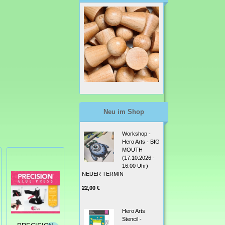
Neu im Shop
Workshop -
Hero Arts - BIG
MOUTH
(17.10.2026 -
16.00 Uhr)
NEUER TERMIN
22,00 €
StempelBar
Hero Arts
Stempelgummi
Stencil -
StempelBar