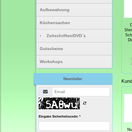
Aufbewahrung
Küchensachen
D
Shim
Sch
›
Zeitschriften/DVD`s
Di
Gutscheine
G
Workshops
1
Newsletter
Kunde
Eingabe Sicherheitscode: *
Nu