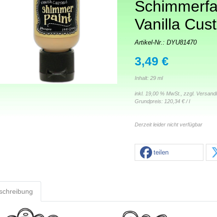
Schimmerfa
Vanilla Cus
Artikel-Nr.:
DYU81470
3,49 €
Inhalt: 29 ml
inkl. 19,00 % MwSt., zzgl.
Versand
Grundpreis:
120,34 € / l
Derzeit leider nicht verfügbar
teilen
schreibung