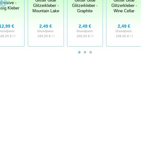
Glitter Glue
Glitter Glue
Glitter Glue
dhesive -
Glitzerkleber -
Glitzerkleber -
Glitzerkleber -
ssig Kleber
Mountain Lake
Graphite
Wine Cellar
12,99 €
2,49 €
2,49 €
2,49 €
rundpreis:
Grundpreis:
Grundpreis:
Grundpreis:
08,25 € / l
166,00 € / l
166,00 € / l
166,00 € / l