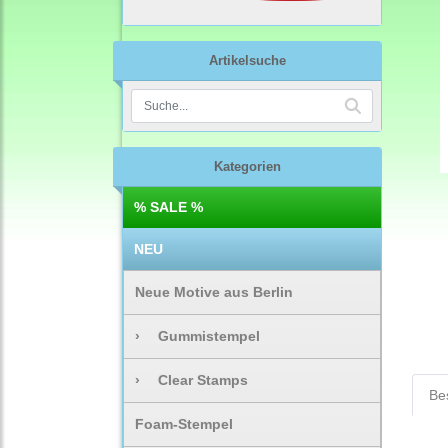
Artikelsuche
Kategorien
% SALE %
NEU
Neue Motive aus Berlin
›
Gummistempel
›
Clear Stamps
Be
Foam-Stempel