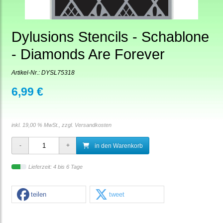
Dylusions Stencils - Schablone
- Diamonds Are Forever
Artikel-Nr.:
DYSL75318
6,99 €
inkl. 19,00 % MwSt., zzgl.
Versandkosten
in den Warenkorb
Lieferzeit: 4 bis 6 Tage
teilen
tweet