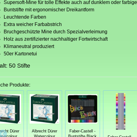
Supersoft-Mine für tolle Effekte auch auf dunklem oder farbig
Buntstifte mit ergonomischer Dreikantform
Leuchtende Farben
Extra weicher Farbabstrich
Bruchgeschützte Mine durch Spezialverleimung
Holz aus zertifizierter nachhaltiger Fortwirtschaft
Klimaneutral produziert
50er Kartonetui
alt: 50 Stifte
iche Produkte:
recht Dürer
Albrecht Dürer
Faber-Castell -
tercolour
Watercolour
Buntstifte Black