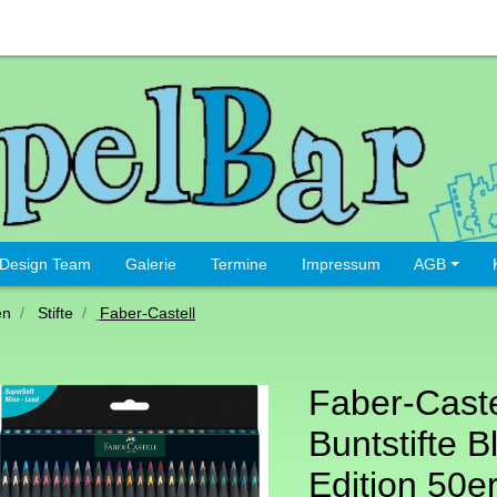
Design Team
Galerie
Termine
Impressum
AGB
en
Stifte
Faber-Castell
Faber-Caste
Buntstifte B
Edition 50e