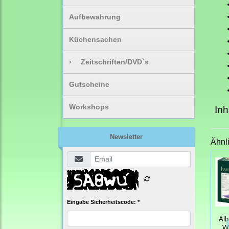
Aufbewahrung
Küchensachen
›
Zeitschriften/DVD`s
Gutscheine
Workshops
Inh
Newsletter
Ähnl
Eingabe Sicherheitscode: *
Alb
Wa