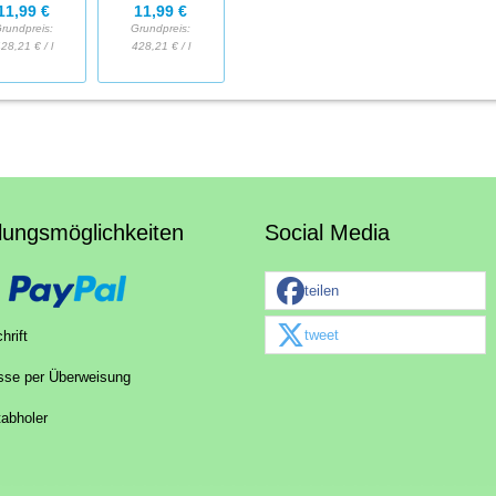
11,99 €
11,99 €
rundpreis:
Grundpreis:
28,21 € / l
428,21 € / l
lungsmöglichkeiten
Social Media
teilen
tweet
hrift
sse per Überweisung
tabholer