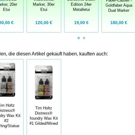
Faber-Castell -
rker, 20er
Marker, 30er
Edition 24er
Goldfaber Aqua
Etui
Etui
Metalletui
Dual Marker
80,00 €
120,00 €
19,00 €
180,00 €
n, die diesen Artikel gekauft haben, kauften auch:
im Holtz
Tim Holtz
istress®
Distress®
dry Wax Kit
foundry Wax Kit
#2
#1 Gilded/Mined
rling/Statue