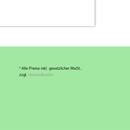
* Alle Preise inkl. gesetzlicher MwSt.,
zzgl.
Versandkosten