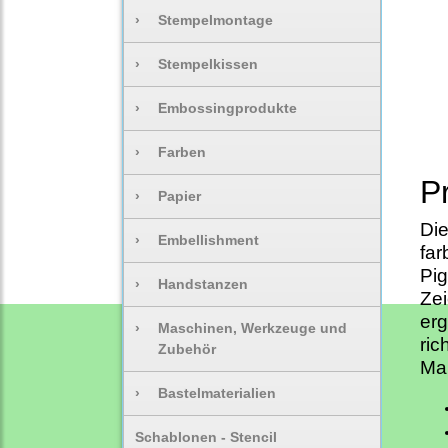
›
Stempelmontage
›
Stempelkissen
›
Embossingprodukte
›
Farben
P
›
Papier
Die
›
Embellishment
far
Pig
›
Handstanzen
Zei
erg
›
Maschinen, Werkzeuge und
ric
Zubehör
Ma
›
Bastelmaterialien
Schablonen - Stencil