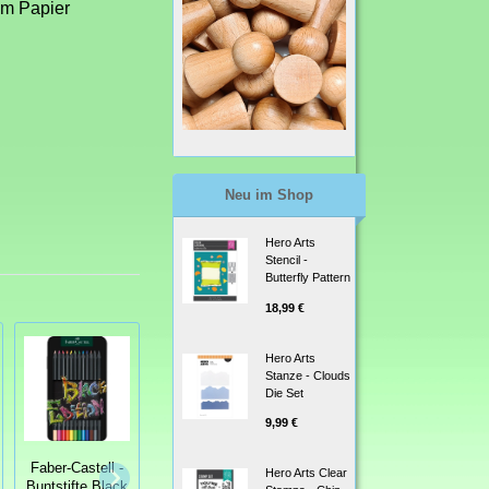
em Papier
Neu im Shop
Hero Arts
Stencil -
Butterfly Pattern
18,99 €
Hero Arts
Stanze - Clouds
Die Set
9,99 €
Faber-Castell -
Faber-Castell
Hero Arts Clear
Buntstifte Black
Albrecht Dürer