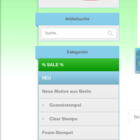
Artikelsuche
Kategorien
% SALE %
NEU
Neue Motive aus Berlin
›
Gummistempel
Be
›
Clear Stamps
Foam-Stempel