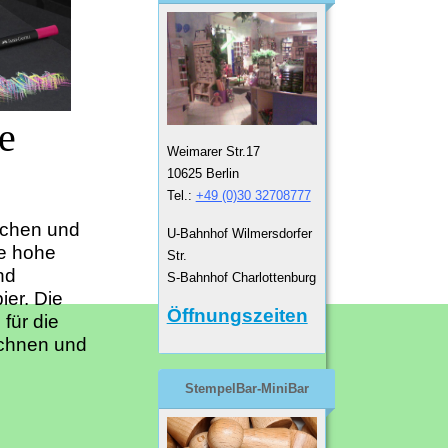
te
Weimarer Str.17
10625 Berlin
Tel.:
+49 (0)30 32708777
ichen und
U-Bahnhof Wilmersdorfer
ie hohe
Str.
nd
S-Bahnhof Charlottenburg
er. Die
Öffnungszeiten
für die
eichnen und
StempelBar-MiniBar