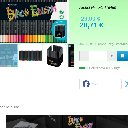
Artikel-Nr.:
FC-116450
29,00 €
28,71 €
inkl. 19,00 % MwSt., zzgl.
Versand
Lieferzeit: 4 bis 6 Tage
teilen
schreibung