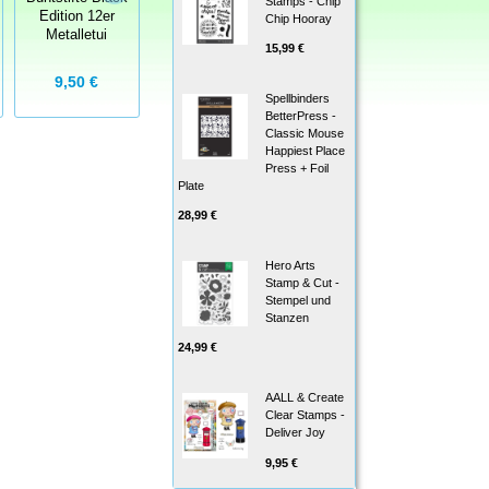
Faber-Castell -
Stamps - Chip
Edition 12er
Watercolour
Chip Hooray
Goldfaber Aqua
Metalletui
Marker
Dual Marker
15,99 €
9,50 €
4,00 €
3,00 €
Spellbinders
BetterPress -
Classic Mouse
Happiest Place
Press + Foil
Plate
28,99 €
Hero Arts
Stamp & Cut -
Stempel und
Stanzen
24,99 €
AALL & Create
Clear Stamps -
Deliver Joy
9,95 €