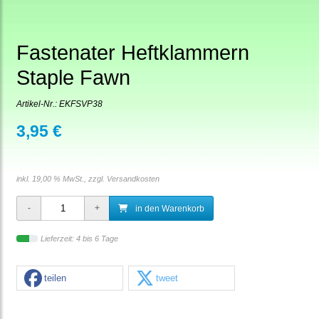
Fastenater Heftklammern
Staple Fawn
Artikel-Nr.:
EKFSVP38
3,95 €
inkl. 19,00 % MwSt., zzgl.
Versandkosten
in den Warenkorb
Lieferzeit: 4 bis 6 Tage
teilen
tweet