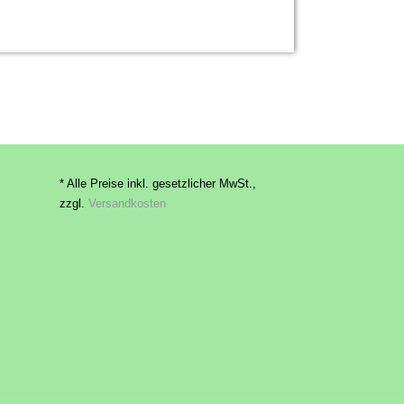
* Alle Preise inkl. gesetzlicher MwSt.,
zzgl.
Versandkosten