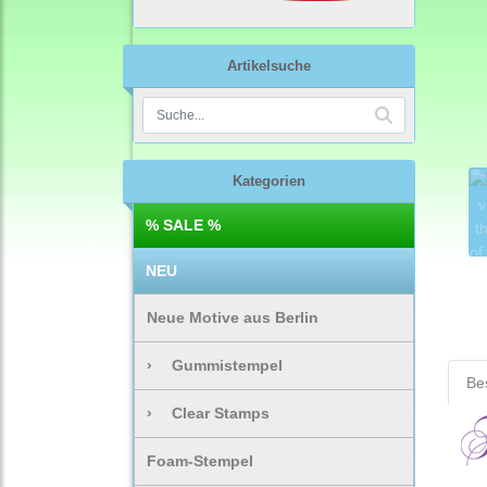
Artikelsuche
Kategorien
% SALE %
NEU
Neue Motive aus Berlin
›
Gummistempel
Be
›
Clear Stamps
Foam-Stempel