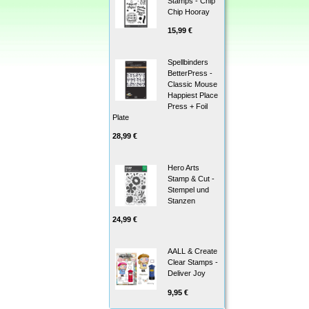
Stamps - Chip
Chip Hooray
15,99 €
Spellbinders
BetterPress -
Classic Mouse
Happiest Place
Press + Foil
Plate
28,99 €
Hero Arts
Stamp & Cut -
Stempel und
Stanzen
24,99 €
AALL & Create
Clear Stamps -
Deliver Joy
9,95 €