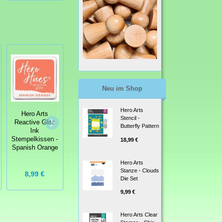
Neu im Shop
Hero Arts
Hero Arts
Stencil -
Reactive Glitz
Tim Holtz
Butterfly Pattern
Ink
Stempelgummis
Stempelkissen -
Spooky Spirits
18,99 €
Spanish Orange
Hero Arts
Stanze - Clouds
24,95 €
8,99 €
Die Set
9,99 €
Hero Arts Clear