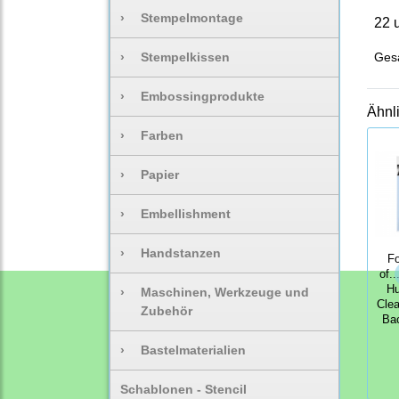
›
Stempelmontage
22 
›
Stempelkissen
Gesa
›
Embossingprodukte
Ähnl
›
Farben
›
Papier
›
Embellishment
›
Handstanzen
Fo
of.
Hu
›
Maschinen, Werkzeuge und
Clea
Zubehör
Ba
›
Bastelmaterialien
Schablonen - Stencil