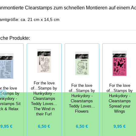
unmontierte Clearstamps zum schnellen Montieren auf einem Ac
mtgröße: ca. 21 cm x 14,5 cm
iche Produkte:
For the love
For the love
For the love
r the love
of...Stamps by
of...Stamps by
of...Stamps by
..Stamps by
Hunkydory -
Hunkydory -
Hunkydory -
nkydory -
Clearstamps
Clearstamps
Clearstamps
rstamps Sit
Teddy Loves...
Teddy Loves...
Spread your
ck & Relax
The Wind in
Flowers
Wings
their Fur!
9,95 €
6,50 €
6,50 €
9,95 €