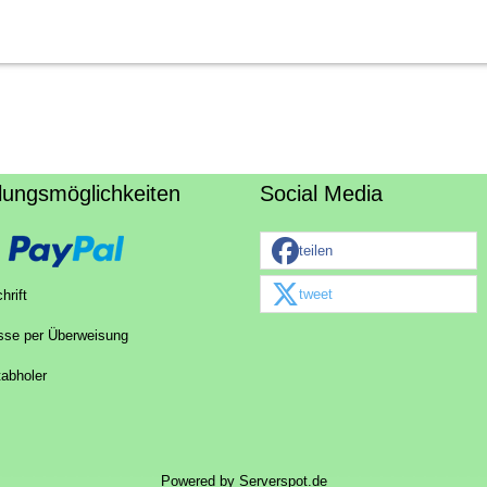
lungsmöglichkeiten
Social Media
teilen
tweet
hrift
sse per Überweisung
tabholer
Powered by
Serverspot.de