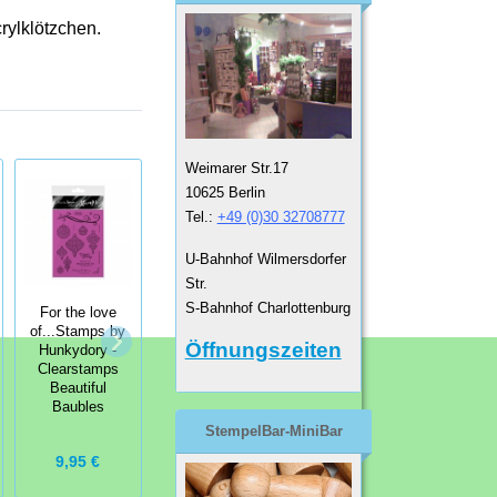
rylklötzchen.
Weimarer Str.17
10625 Berlin
Tel.:
+49 (0)30 32708777
U-Bahnhof Wilmersdorfer
Str.
S-Bahnhof Charlottenburg
For the love
For the love
For the love
of...Stamps by
of...Stamps by
of...Stamps by
Öffnungszeiten
Hunkydory -
Hunkydory -
Hunkydory -
Clearstamps
Clearstamps
Clearstamps
Beautiful
You Bake Me
Pretty
Baubles
Oh So
Poinsettia
StempelBar-MiniBar
9,95 €
6,50 €
9,95 €