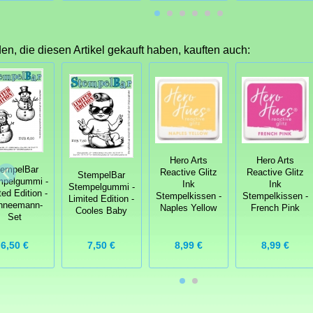
n, die diesen Artikel gekauft haben, kauften auch:
Hero Arts
Hero Arts
tempelBar
Reactive Glitz
Reactive Glitz
StempelBar
mpelgummi -
Ink
Ink
Stempelgummi -
ted Edition -
Stempelkissen -
Stempelkissen -
Limited Edition -
hneemann-
Naples Yellow
French Pink
Cooles Baby
Set
8,99 €
8,99 €
6,50 €
7,50 €