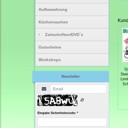
Aufbewahrung
Kunde
Küchensachen
›
Zeitschriften/DVD`s
Gutscheine
Workshops
S
Ste
Newsletter
Limi
Sc
Eingabe Sicherheitscode: *