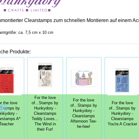
nmontierter Clearstamps zum schnellen Montieren auf einem Acr
mtgröße: ca. 7,5 cm x 10 cm
iche Produkte:
For the love
For the love
r the love
of...Stamps by
For the love
of...Stamps by
..Stamps by
Hunkydory -
of...Stamps by
Hunkydory -
nkydory -
Clearstamps
Hunkydory -
Clearstamps
arstamps A*
Teddy Loves...
Clearstamps
Afternoon Tee-
Teacher
The Wind in
You're A Cracker
he-hee!
their Fur!