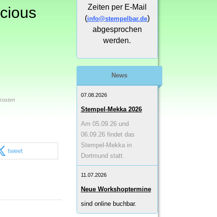
Zeiten per E-Mail
cious
(
)
info@stempelbar.de
abgesprochen
werden.
News
07.08.2026
kosten
Stempel-Mekka 2026
Am 05.09.26 und
06.09.26 findet das
Stempel-Mekka in
tweet
Dortmund statt.
11.07.2026
Neue Workshoptermine
sind online buchbar.