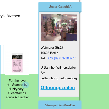
Unser Geschäft
ylklötzchen.
Weimarer Str.17
10625 Berlin
Tel.:
+49 (0)30 32708777
U-Bahnhof Wilmersdorfer
Str.
For the love
S-Bahnhof Charlottenburg
For the love
For the love
of...Stamps by
of...Stamps by
of...Stamps by
Hunkydory -
Öffnungszeiten
Hunkydory -
Hunkydory -
Clearstamps
Clearstamps
Clearstamps Sit
There's Snow-
You're A Cracker
Back & Relax
One Quite Like
You!
StempelBar-MiniBar