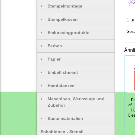
›
Stempelmontage
›
Stempelkissen
1 u
Gesa
›
Embossingprodukte
›
Farben
Ähnl
›
Papier
›
Embellishment
›
Handstanzen
›
Maschinen, Werkzeuge und
Fo
Zubehör
of.
Hu
Cle
›
Bastelmaterialien
Schablonen - Stencil