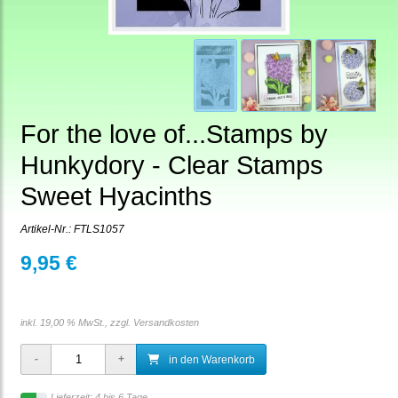
For the love of...Stamps by
Hunkydory - Clear Stamps
Sweet Hyacinths
Artikel-Nr.:
FTLS1057
9,95 €
inkl. 19,00 % MwSt., zzgl.
Versandkosten
in den Warenkorb
Lieferzeit: 4 bis 6 Tage