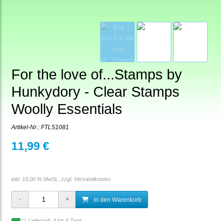
For the love of...Stamps by
Hunkydory - Clear Stamps
Woolly Essentials
Artikel-Nr.:
FTLS1081
11,99 €
inkl. 19,00 % MwSt., zzgl.
Versandkosten
in den Warenkorb
Lieferzeit: 4 bis 6 Tage