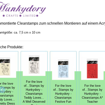
nmontierte Clearstamps zum schnellen Montieren auf einem Acr
mtgröße: ca. 7,5 cm x 10 cm
iche Produkte:
For the love
r the love
of...Stamps by
For the love
For the love
..Stamps by
Hunkydory -
of...Stamps by
of...Stamps by
nkydory -
Clearstamps
Hunkydory -
Hunkydory -
earstamps
Teddy Loves...
Clearstamps
Clearstamps A*
dy Loves...
A Well Deserved
Festive Fun
Teacher
retty Dress