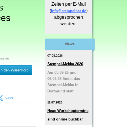
Zeiten per E-Mail
s
(
)
info@stempelbar.de
ces
abgesprochen
werden.
News
07.08.2026
kosten
Stempel-Mekka 2026
in den Warenkorb
Am 05.09.26 und
06.09.26 findet das
Stempel-Mekka in
Dortmund statt.
tweet
11.07.2026
Neue Workshoptermine
sind online buchbar.