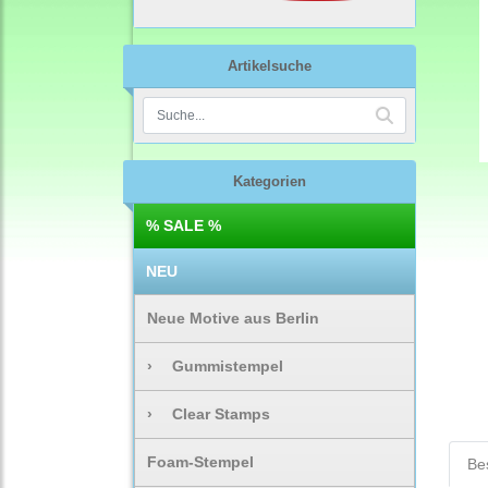
Artikelsuche
Kategorien
% SALE %
NEU
Neue Motive aus Berlin
›
Gummistempel
›
Clear Stamps
Foam-Stempel
Be