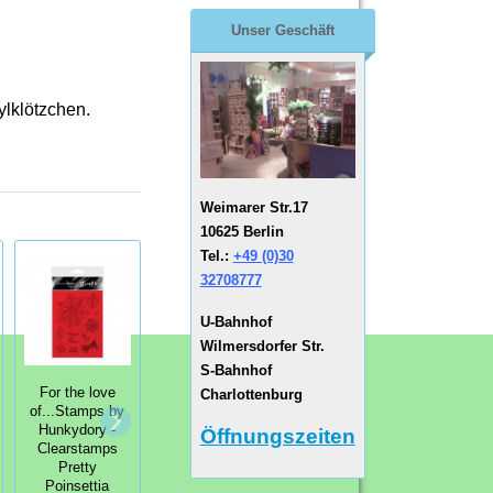
Unser Geschäft
ylklötzchen.
Weimarer Str.17
10625 Berlin
Tel.:
+49 (0)30
32708777
U-Bahnhof
Wilmersdorfer Str.
S-Bahnhof
For the love
For the love
Charlottenburg
For the love
of...Stamps by
of...Stamps by
of...Stamps by
Hunkydory -
Hunkydory -
Öffnungszeiten
Hunkydory -
Clearstamps
Clearstamps
Clearstamps
Pretty
Teddy Loves...
Old Friends
Poinsettia
Gardening