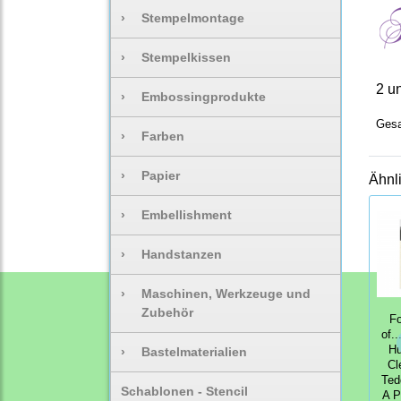
›
Stempelmontage
›
Stempelkissen
2 u
›
Embossingprodukte
Gesa
›
Farben
›
Papier
Ähnl
›
Embellishment
›
Handstanzen
›
Maschinen, Werkzeuge und
Zubehör
Fo
of.
Hu
›
Bastelmaterialien
Cl
Ted
Schablonen - Stencil
A P