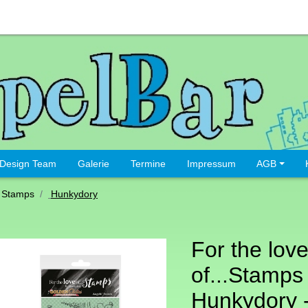
Design Team
Galerie
Termine
Impressum
AGB
 Stamps
Hunkydory
For the lov
of...Stamps
Hunkydory 