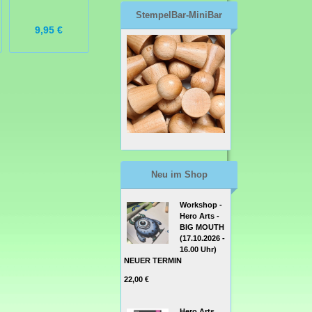
StempelBar-MiniBar
9,95 €
6,50 €
6,50 €
Neu im Shop
Workshop -
Hero Arts -
BIG MOUTH
(17.10.2026 -
16.00 Uhr)
NEUER TERMIN
22,00 €
Hero Arts