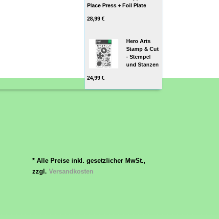
Place Press + Foil Plate
28,99 €
Hero Arts
Stamp & Cut
- Stempel
und Stanzen
24,99 €
* Alle Preise inkl. gesetzlicher MwSt.,
zzgl.
Versandkosten