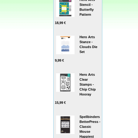
Stencil -
Butterfly
Pattern
18,99 €
Hero Arts
Stanze -
Clouds Die
Set
9,99 €
Hero Arts
Clear
Stamps -
Chip Chip
Hooray
15,99 €
Spellbinders
BetterPress -
Classic
Mouse
Happiest