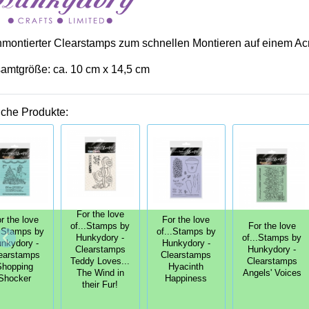
nmontierter Clearstamps zum schnellen Montieren auf einem Acr
amtgröße: ca. 10 cm x 14,5 cm
iche Produkte:
For the love
r the love
For the love
of...Stamps by
For the love
..Stamps by
of...Stamps by
Hunkydory -
of...Stamps by
nkydory -
Hunkydory -
Clearstamps
Hunkydory -
earstamps
Clearstamps
Teddy Loves...
Clearstamps
Shopping
Hyacinth
The Wind in
Angels' Voices
Shocker
Happiness
their Fur!