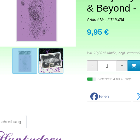
& Beyond - 
Artikel-Nr.:
FTLS494
9,95 €
inkl. 19,00 % MwSt., zzgl.
Versand
Lieferzeit: 4 bis 6 Tage
teilen
schreibung