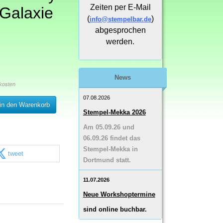
Zeiten per E-Mail
Galaxie
(
)
info@stempelbar.de
abgesprochen
werden.
News
kosten
07.08.2026
in den Warenkorb
Stempel-Mekka 2026
Am 05.09.26 und
06.09.26 findet das
Stempel-Mekka in
tweet
Dortmund statt.
11.07.2026
Neue Workshoptermine
sind online buchbar.