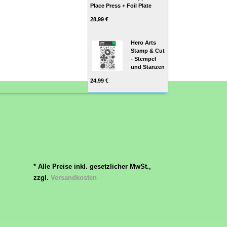
Place Press + Foil Plate
28,99 €
Hero Arts
Stamp & Cut
- Stempel
und Stanzen
24,99 €
* Alle Preise inkl. gesetzlicher MwSt.,
zzgl.
Versandkosten