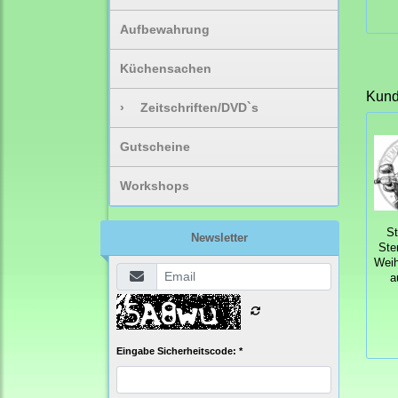
Aufbewahrung
Küchensachen
Kunde
›
Zeitschriften/DVD`s
Gutscheine
Workshops
S
Newsletter
Ste
Wei
a
Eingabe Sicherheitscode: *