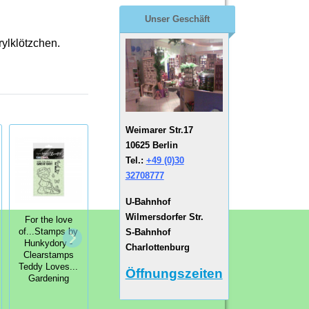
Unser Geschäft
ylklötzchen.
Weimarer Str.17
10625 Berlin
Tel.:
+49 (0)30
32708777
U-Bahnhof
Wilmersdorfer Str.
For the love
For the love
For the love
S-Bahnhof
of...Stamps by
of...Stamps by
of...Stamps by
Hunkydory -
Hunkydory -
Charlottenburg
Hunkydory -
Clearstamps
Clearstamps
Clearstamps
Teddy Loves...
Pretty
Öffnungszeiten
Festive Fun
Gardening
Poinsettia