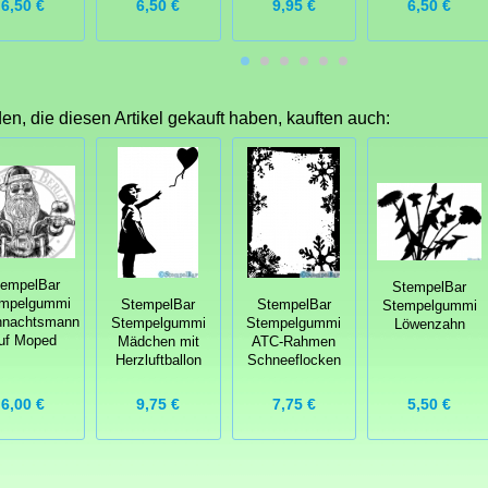
6,50 €
6,50 €
9,95 €
6,50 €
n, die diesen Artikel gekauft haben, kauften auch:
tempelBar
StempelBar
mpelgummi
StempelBar
StempelBar
Stempelgummi
hnachtsmann
Stempelgummi
Stempelgummi
Löwenzahn
uf Moped
Mädchen mit
ATC-Rahmen
Herzluftballon
Schneeflocken
6,00 €
5,50 €
9,75 €
7,75 €