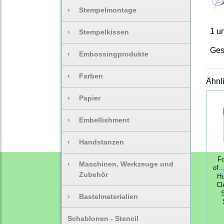
›
Stempelmontage
1 u
›
Stempelkissen
Ges
›
Embossingprodukte
›
Farben
Ähnl
›
Papier
›
Embellishment
›
Handstanzen
Fo
›
Maschinen, Werkzeuge und
of.
Zubehör
Hu
Cl
›
Bastelmaterialien
Schablonen - Stencil