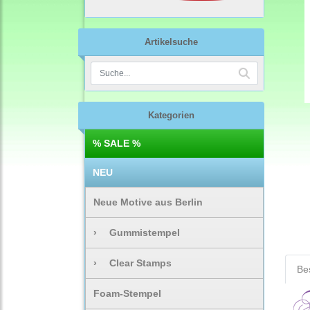
Artikelsuche
Kategorien
% SALE %
NEU
Neue Motive aus Berlin
›
Gummistempel
›
Clear Stamps
Be
Foam-Stempel