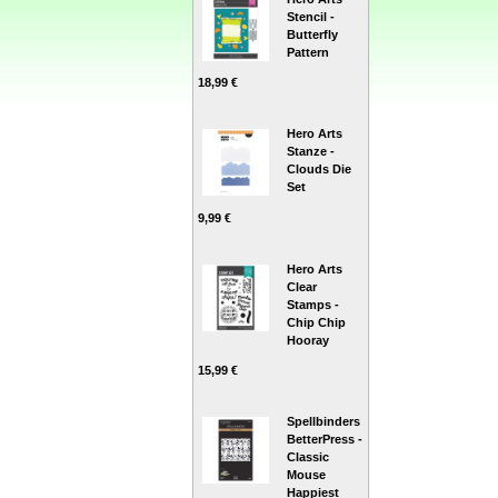
Stencil -
Butterfly
Pattern
18,99 €
Hero Arts
Stanze -
Clouds Die
Set
9,99 €
Hero Arts
Clear
Stamps -
Chip Chip
Hooray
15,99 €
Spellbinders
BetterPress -
Classic
Mouse
Happiest