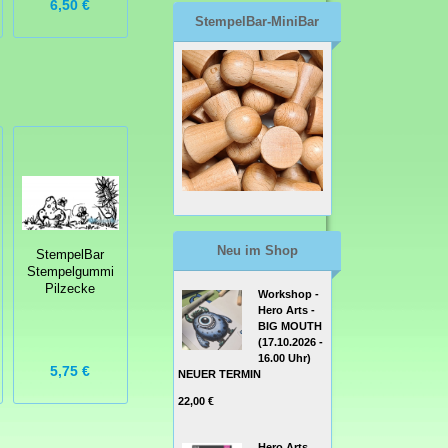
6,50 €
6,50 €
9,95 €
StempelBar-MiniBar
Neu im Shop
StempelBar
Stempelgummi
Pilzecke
Workshop -
Hero Arts -
BIG MOUTH
(17.10.2026 -
16.00 Uhr)
5,75 €
NEUER TERMIN
22,00 €
Hero Arts