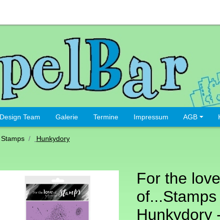
Design Team
Galerie
Termine
Impressum
AGB
 Stamps
Hunkydory
For the lov
of...Stamps
Hunkydory 