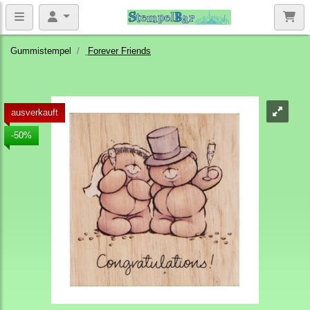
Gummistempel
Forever Friends
ausverkauft
-50%