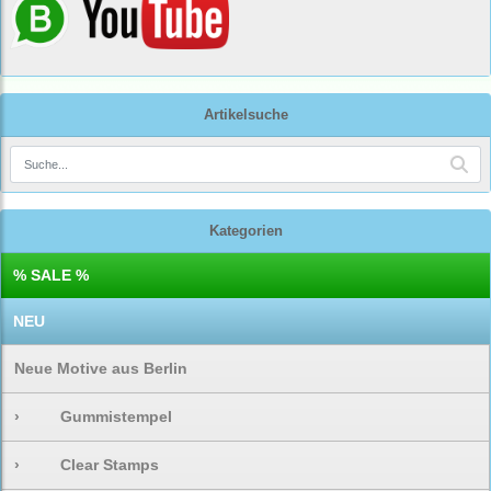
Artikelsuche
Kategorien
% SALE %
NEU
Neue Motive aus Berlin
›
Gummistempel
›
Clear Stamps