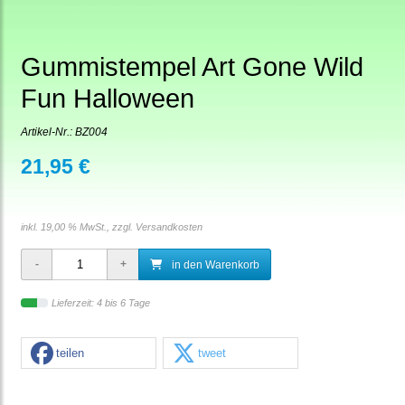
Gummistempel Art Gone Wild
Fun Halloween
Artikel-Nr.:
BZ004
21,95 €
inkl. 19,00 % MwSt., zzgl.
Versandkosten
in den Warenkorb
Lieferzeit: 4 bis 6 Tage
teilen
tweet