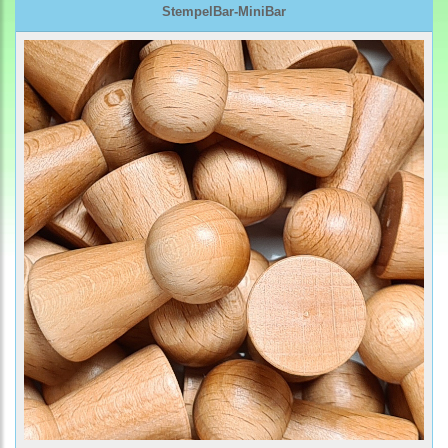
StempelBar-MiniBar