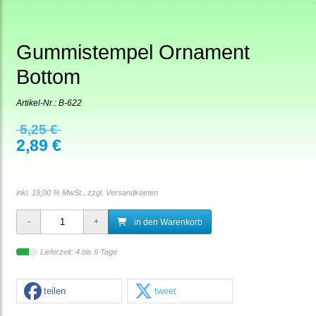
Gummistempel Ornament
Bottom
Artikel-Nr.:
B-622
5,25 €
2,89 €
inkl. 19,00 % MwSt., zzgl.
Versandkosten
in den Warenkorb
Lieferzeit: 4 bis 6 Tage
teilen
tweet