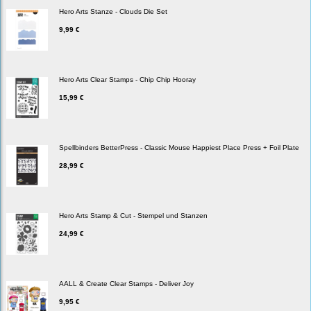
Hero Arts Stanze - Clouds Die Set
9,99 €
Hero Arts Clear Stamps - Chip Chip Hooray
15,99 €
Spellbinders BetterPress - Classic Mouse Happiest Place Press + Foil Plate
28,99 €
Hero Arts Stamp & Cut - Stempel und Stanzen
24,99 €
AALL & Create Clear Stamps - Deliver Joy
9,95 €