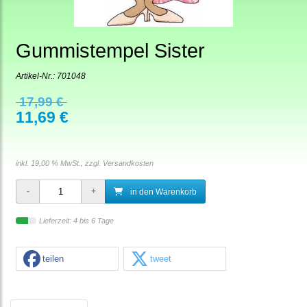
Gummistempel Sister
Artikel-Nr.:
701048
17,99 €
11,69 €
inkl. 19,00 % MwSt., zzgl.
Versandkosten
in den Warenkorb
Lieferzeit: 4 bis 6 Tage
teilen
tweet