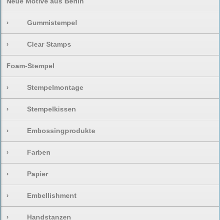
Neue Motive aus Berlin
›
Gummistempel
›
Clear Stamps
Foam-Stempel
›
Stempelmontage
›
Stempelkissen
›
Embossingprodukte
›
Farben
›
Papier
›
Embellishment
›
Handstanzen