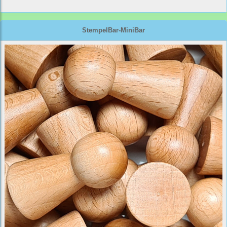
StempelBar-MiniBar