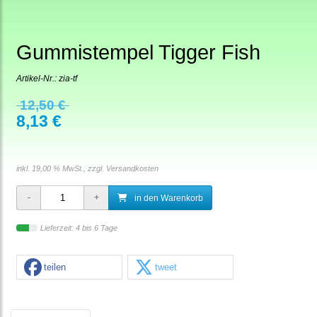
Gummistempel Tigger Fish
Artikel-Nr.:
zia-tf
12,50 €
8,13 €
inkl. 19,00 % MwSt., zzgl.
Versandkosten
in den Warenkorb
Lieferzeit: 4 bis 6 Tage
teilen
tweet