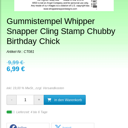
Gummistempel Whipper
Snapper Cling Stamp Chubby
Birthday Chick
Artikel-Nr.:
CT081
9,99 €
6,99 €
inkl. 19,00 % MwSt., zzgl.
Versandkosten
in den Warenkorb
Lieferzeit: 4 bis 6 Tage
teilen
tweet