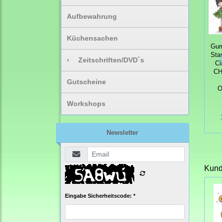
Aufbewahrung
Küchensachen
Gum
Sta
›
Zeitschriften/DVD`s
Cl
CH
Gutscheine
O
Workshops
Newsletter
Kunde
Eingabe Sicherheitscode: *