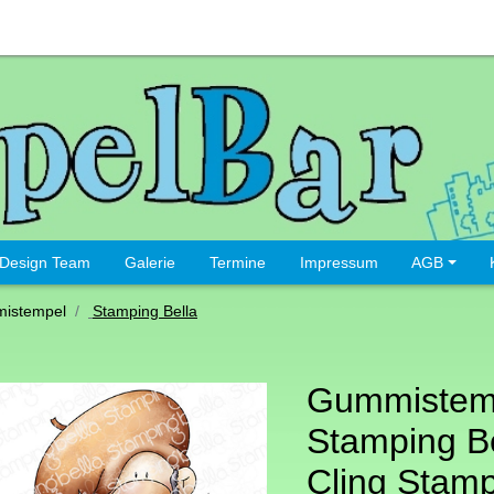
Design Team
Galerie
Termine
Impressum
AGB
istempel
Stamping Bella
Gummistem
Stamping Be
Cling Stam