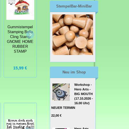
StempelBar-MiniBar
Gummistempel
Gummistempel
Gummistempel
Stamping Bella
Stamping Bella
Stamping Bella
Cling Stamp
Cling Stamp
Cling Stamp
ODDBALL
ODDBALL
GNOME HOME
OTTERS
HIPPIE
RUBBER
RUBBER
RUBBER
STAMP
STAMP
STAMP
15,99 €
10,99 €
16,99 €
Neu im Shop
Workshop -
Hero Arts -
BIG MOUTH
(17.10.2026 -
16.00 Uhr)
NEUER TERMIN
22,00 €
Hero Arts