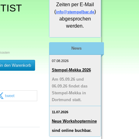
Zeiten per E-Mail
TIST
(
)
info@stempelbar.de
abgesprochen
werden.
News
kosten
07.08.2026
in den Warenkorb
Stempel-Mekka 2026
Am 05.09.26 und
06.09.26 findet das
Stempel-Mekka in
tweet
Dortmund statt.
11.07.2026
Neue Workshoptermine
sind online buchbar.