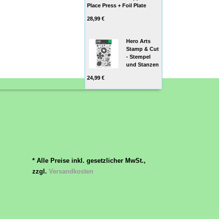
Place Press + Foil Plate
28,99 €
Hero Arts
Stamp & Cut
- Stempel
und Stanzen
24,99 €
* Alle Preise inkl. gesetzlicher MwSt.,
zzgl.
Versandkosten