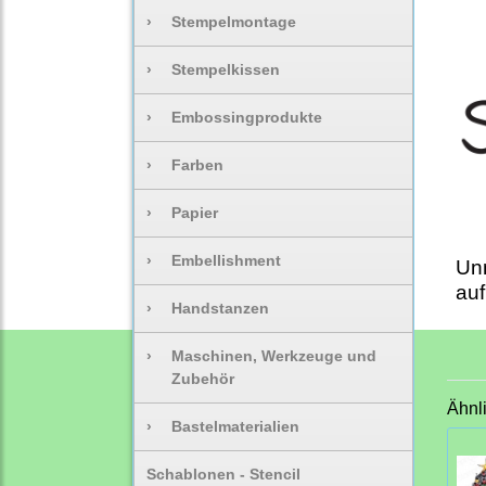
›
Stempelmontage
›
Stempelkissen
›
Embossingprodukte
›
Farben
›
Papier
›
Embellishment
Un
auf
›
Handstanzen
›
Maschinen, Werkzeuge und
Zubehör
Ähnl
›
Bastelmaterialien
Schablonen - Stencil