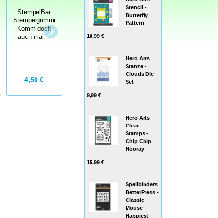
Stencil -
StempelBar
StempelBar
Butterfly
Stempelgummi
Stempelgummi
Pattern
Komm doch
Wir sind nicht
18,99 €
auch mal…
gestört
Hero Arts
Stanze -
Clouds Die
4,50 €
4,50 €
Set
9,99 €
Hero Arts
Clear
Stamps -
Chip Chip
Hooray
15,99 €
Spellbinders
BetterPress -
Classic
Mouse
Happiest