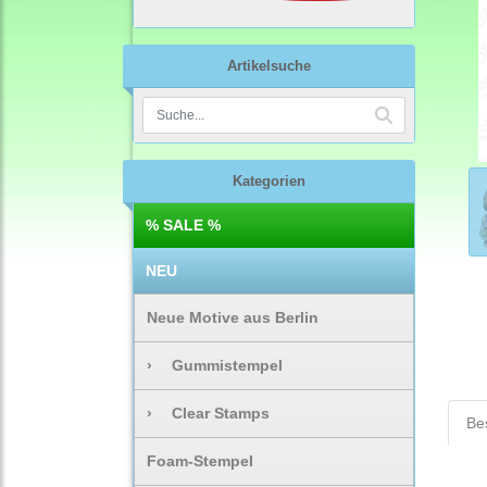
Artikelsuche
Kategorien
% SALE %
NEU
Neue Motive aus Berlin
›
Gummistempel
›
Clear Stamps
Be
Foam-Stempel