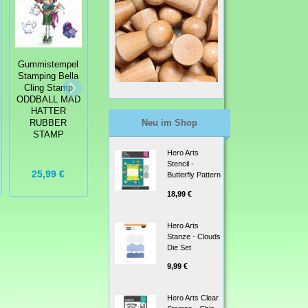
Gummistempel
Gummistempel
Gummistempel
Stamping Bella
Stamping Bella
Stamping Bella
Cling Stamp
Cling Stamp
Cling Stamp
ODDBALL
ODDBALL MAD
ODD
WITH A SWEET
HATTER
TOGETHER
TOOTH
Neu im Shop
RUBBER
SENTIMENT
RUBBER
STAMP
SET
STAMP
Hero Arts
Stencil -
25,99 €
14,99 €
18,99 €
Butterfly Pattern
18,99 €
Hero Arts
Stanze - Clouds
Die Set
9,99 €
Hero Arts Clear