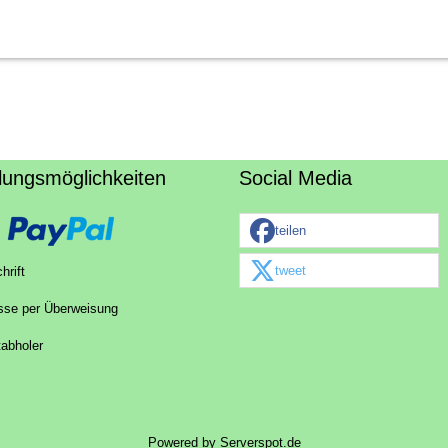
lungsmöglichkeiten
Social Media
teilen
tweet
hrift
sse per Überweisung
tabholer
Powered by
Serverspot.de