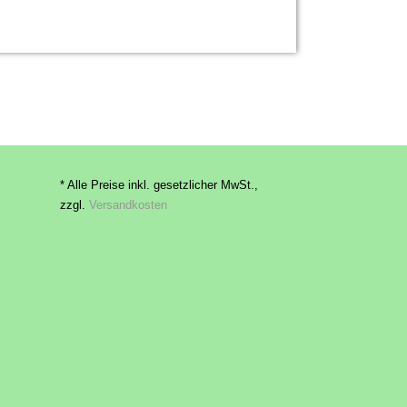
* Alle Preise inkl. gesetzlicher MwSt.,
zzgl.
Versandkosten