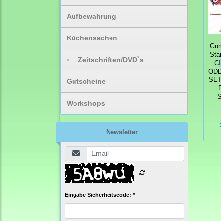
Aufbewahrung
Küchensachen
Gum
Sta
›
Zeitschriften/DVD`s
Cl
ODD
SET
Gutscheine
Workshops
Newsletter
Eingabe Sicherheitscode: *