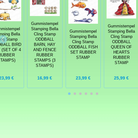
Gummistempel
Gummistempel
mistempel
Stamping Bella
Gummistempel
Stamping Bella
mping Bella
Cling Stamp
Stamping Bella
Cling Stamp
ing Stamp
ODDBALL
Cling Stamp
ODDBALL
BALL BIRD
BARN, HAY
ODDBALL FISH
QUEEN OF
 (SET OF 4
AND FENCE
SET RUBBER
HEARTS
RUBBER
RUBBER
STAMP
RUBBER
STAMPS)
STAMPS (3
STAMP
STAMPS)
23,99 €
16,99 €
23,99 €
25,99 €