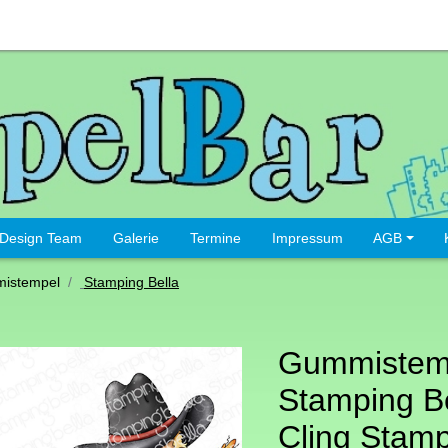
Design Team
Galerie
Termine
Impressum
AGB
istempel
Stamping Bella
Gummistem
Stamping Be
Cling Stam