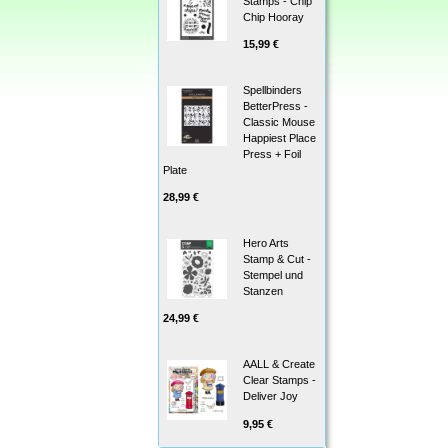
Stamps - Chip
Chip Hooray
15,99 €
Spellbinders
BetterPress -
Classic Mouse
Happiest Place
Press + Foil
Plate
28,99 €
Hero Arts
Stamp & Cut -
Stempel und
Stanzen
24,99 €
AALL & Create
Clear Stamps -
Deliver Joy
9,95 €