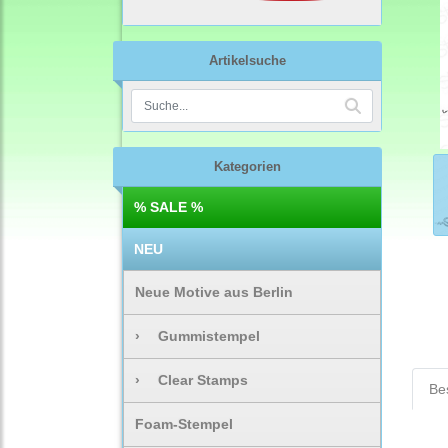
Artikelsuche
Kategorien
% SALE %
NEU
Neue Motive aus Berlin
›
Gummistempel
›
Clear Stamps
Be
Foam-Stempel