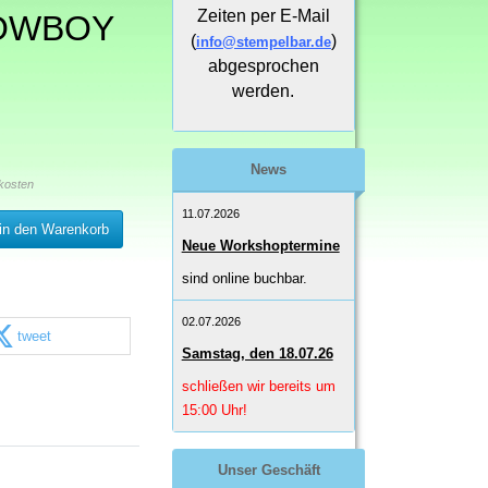
Zeiten per E-Mail
OWBOY
(
)
info@stempelbar.de
abgesprochen
werden.
News
kosten
11.07.2026
in den Warenkorb
Neue Workshoptermine
sind online buchbar.
02.07.2026
tweet
Samstag, den 18.07.26
schließen wir bereits um
15:00 Uhr!
Unser Geschäft