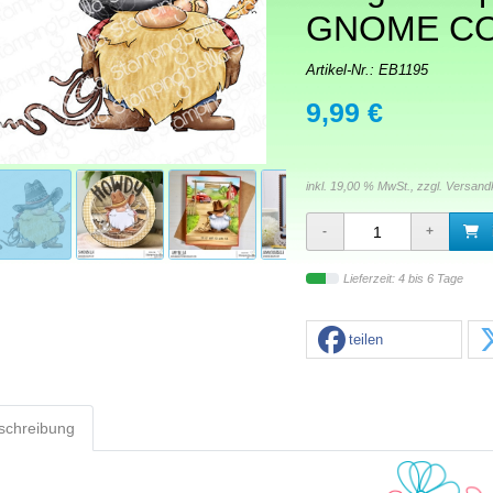
GNOME C
Artikel-Nr.:
EB1195
9,99 €
inkl. 19,00 % MwSt., zzgl.
Versand
Lieferzeit: 4 bis 6 Tage
teilen
schreibung