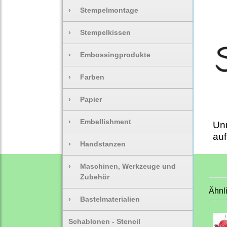
›
Stempelmontage
›
Stempelkissen
›
Embossingprodukte
›
Farben
›
Papier
›
Embellishment
Un
auf
›
Handstanzen
›
Maschinen, Werkzeuge und
Zubehör
Ähnl
›
Bastelmaterialien
Schablonen - Stencil