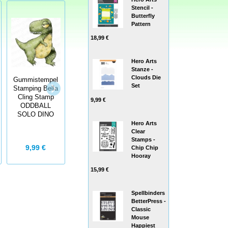
Stencil -
Butterfly
Pattern
18,99 €
Hero Arts
Stanze -
Clouds Die
Gummistempel
Gummistempel
Gummistempel
Set
Stamping Bella
Stamping Bella
Stamping Bella
Cling Stamp
Cling Stamp
Cling Stamp
9,99 €
ODDBALL
ODDBALL
ODDBALL
SOLO DINO
CAVE COUPLE
JANE AUSTEN
Hero Arts
Clear
Stamps -
9,99 €
14,99 €
18,99 €
Chip Chip
Hooray
15,99 €
Spellbinders
BetterPress -
Classic
Mouse
Happiest