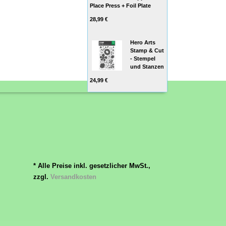
Place Press + Foil Plate
28,99 €
Hero Arts
Stamp & Cut
- Stempel
und Stanzen
24,99 €
* Alle Preise inkl. gesetzlicher MwSt.,
zzgl.
Versandkosten