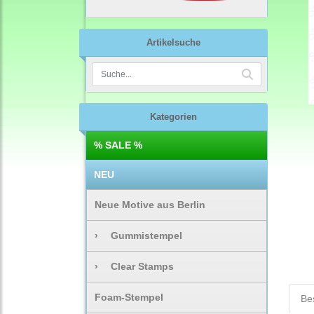
Artikelsuche
Kategorien
% SALE %
NEU
Neue Motive aus Berlin
›
Gummistempel
›
Clear Stamps
Foam-Stempel
Be