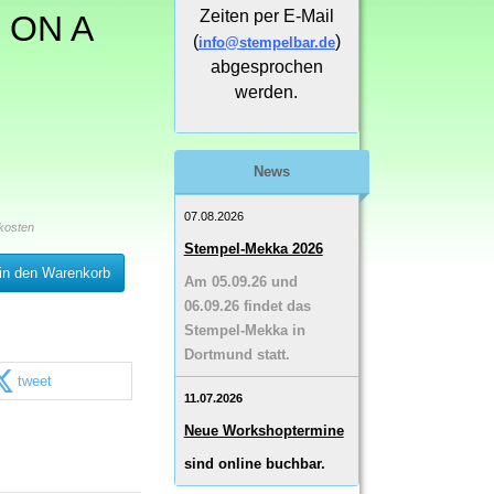
Zeiten per E-Mail
 ON A
(
)
info@stempelbar.de
abgesprochen
werden.
News
07.08.2026
kosten
Stempel-Mekka 2026
in den Warenkorb
Am 05.09.26 und
06.09.26 findet das
Stempel-Mekka in
Dortmund statt.
tweet
11.07.2026
Neue Workshoptermine
sind online buchbar.