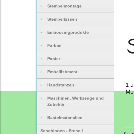
›
Stempelmontage
›
Stempelkissen
›
Embossingprodukte
›
Farben
›
Papier
›
Embellishment
1 
›
Handstanzen
Mon
›
Maschinen, Werkzeuge und
Zubehör
›
Bastelmaterialien
Schablonen - Stencil