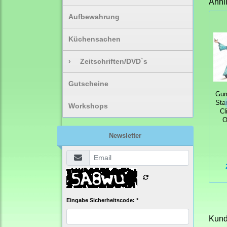
Ähnl
Aufbewahrung
Küchensachen
›
Zeitschriften/DVD`s
Gutscheine
Gum
Sta
Workshops
Cl
O
Newsletter
Eingabe Sicherheitscode: *
Kunde