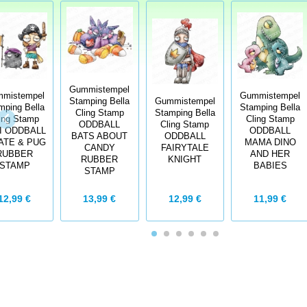
Gummistempel
mistempel
Gummistempel
Stamping Bella
Gummistempel
mping Bella
Stamping Bella
Cling Stamp
Stamping Bella
ing Stamp
Cling Stamp
ODDBALL
Cling Stamp
I ODDBALL
ODDBALL
BATS ABOUT
ODDBALL
ATE & PUG
MAMA DINO
CANDY
FAIRYTALE
RUBBER
AND HER
RUBBER
KNIGHT
STAMP
BABIES
STAMP
12,99 €
13,99 €
12,99 €
11,99 €