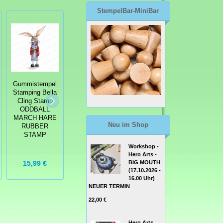
StempelBar-MiniBar
Gummistempel
Gummistempel
Gummistempel
Stamping Bella
Stamping Bella
Stamping Bella
Cling Stamp
Cling Stamp
Cling Stamp
ODDBALL
ODDBALL
ODDBALL BIRD
BARN, HAY
MARCH HARE
SET (SET OF 4
AND FENCE
Neu im Shop
RUBBER
RUBBER
RUBBER
STAMP
STAMPS)
STAMPS (3
STAMPS)
Workshop -
Hero Arts -
15,99 €
23,99 €
16,99 €
BIG MOUTH
(17.10.2026 -
16.00 Uhr)
NEUER TERMIN
22,00 €
Hero Arts