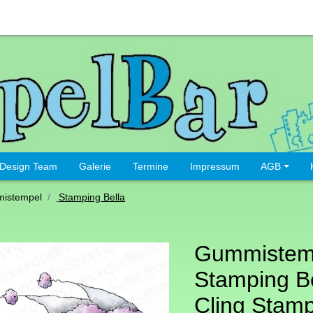
Design Team
Galerie
Termine
Impressum
AGB
istempel
Stamping Bella
Gummistem
Stamping Be
Cling Stam