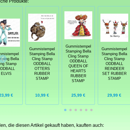
iche Produkte:
Gummistempel
Gummistempel
Gummistempel
Stamping Bella
mistempel
Stamping Bella
Stamping Bella
Cling Stamp
mping Bella
Cling Stamp
Cling Stamp
ODDBALL
ing Stamp
ODDBALL
ODDBALL
QUEEN OF
DDBALL
OTTERS
REINDEER
HEARTS
ELVIS
RUBBER
SET RUBBER
RUBBER
STAMP
STAMP
STAMP
23,99 €
10,99 €
25,99 €
29,99 €
n, die diesen Artikel gekauft haben, kauften auch: