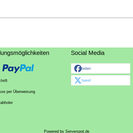
lungsmöglichkeiten
Social Media
teilen
tweet
hrift
sse per Überweisung
tabholer
Powered by
Serverspot.de