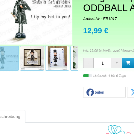
ODDBALL 
Artikel-Nr.:
EB1017
12,99 €
inkl. 19,00 % MwSt., zzgl.
Versand
Lieferzeit: 4 bis 6 Tage
teilen
schreibung