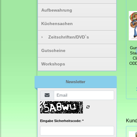
Aufbewahrung
Küchensachen
›
Zeitschriften/DVD`s
Gum
Gutscheine
Sta
Cl
Workshops
OD
Newsletter
Kunde
Eingabe Sicherheitscode: *