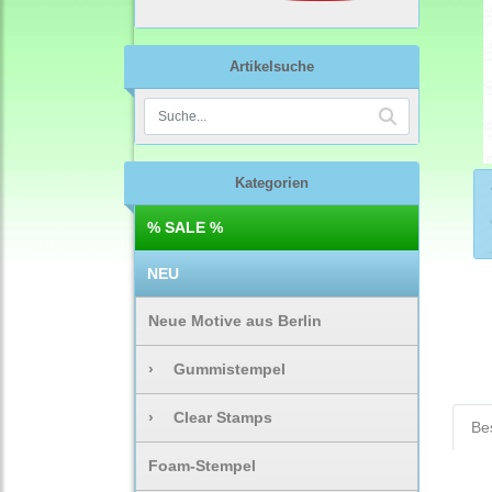
Artikelsuche
Kategorien
% SALE %
NEU
Neue Motive aus Berlin
›
Gummistempel
›
Clear Stamps
Be
Foam-Stempel