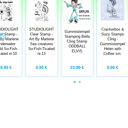
UDIOLIGHT
STUDIOLIGHT
Crackerbox &
Gummistempel
ar Stamp -
Clear Stamp -
Suzy Stamps
Stamping Bella
 By Marlene
Art By Marlene
Cling -
Cling Stamp
nderwater
Sea creatures
Gummistempel
ODDBALL
ld So-Fish-
So-Fish-Ticated
Helen with
ELVIS
cated nr.10
nr.13
Coffee sm.
9,95 €
9,95 €
23,99 €
5,00 €