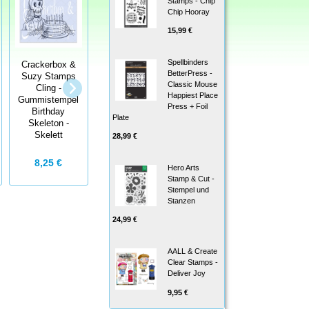
Stamps - Chip
Chip Hooray
15,99 €
Spellbinders
Crackerbox &
BetterPress -
Suzy Stamps
StempelBar
Classic Mouse
Cling -
Stempelgummi
Happiest Place
Gummistempel
Küss mich
Press + Foil
Birthday
Plate
Skeleton -
Skelett
28,99 €
4,50 €
8,25 €
Hero Arts
Stamp & Cut -
Stempel und
Stanzen
24,99 €
AALL & Create
Clear Stamps -
Deliver Joy
9,95 €