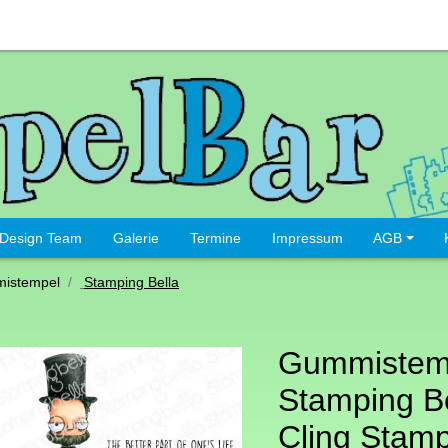
Design Team
Galerie
Termine
Impressum
AGB
istempel
Stamping Bella
Gummistem
Stamping Be
Cling Stam