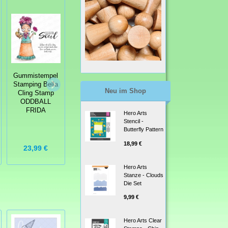
Gummistempel
Gummistempel
Gummistempel
Stamping Bella
Stamping Bella
Stamping Bella
Cling Stamp
Cling Stamp OH
Neu im Shop
Cling Stamp
ODDBALL
GNOME YOU
ODDBALL
REINDEER
DI'INT RUBBER
FRIDA
SET RUBBER
Hero Arts
STAMP
STAMP
Stencil -
Butterfly Pattern
18,99 €
23,99 €
29,99 €
7,99 €
Hero Arts
Stanze - Clouds
Die Set
9,99 €
Hero Arts Clear