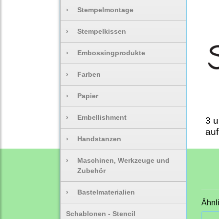
›
Stempelmontage
›
Stempelkissen
›
Embossingprodukte
›
Farben
›
Papier
›
Embellishment
3 
auf
›
Handstanzen
›
Maschinen, Werkzeuge und
Zubehör
›
Bastelmaterialien
Ähnl
Schablonen - Stencil