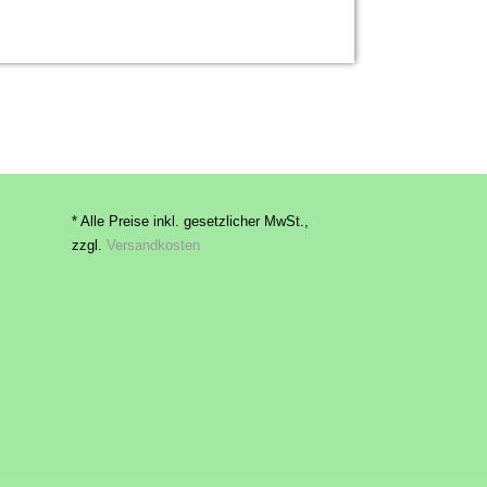
* Alle Preise inkl. gesetzlicher MwSt.,
zzgl.
Versandkosten