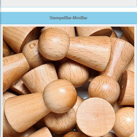
StempelBar-MiniBar