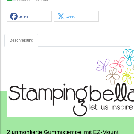
teilen
tweet
Beschreibung
2 unmontierte Gummistempel mit EZ-Mount