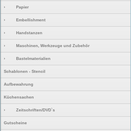
›
Papier
›
Embellishment
›
Handstanzen
›
Maschinen, Werkzeuge und Zubehör
›
Bastelmaterialien
Schablonen - Stencil
Aufbewahrung
Küchensachen
›
Zeitschriften/DVD`s
Gutscheine