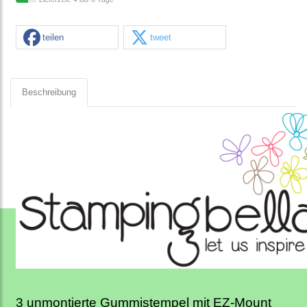
teilen
tweet
Beschreibung
3 unmontierte Gummistempel mit EZ-Mount