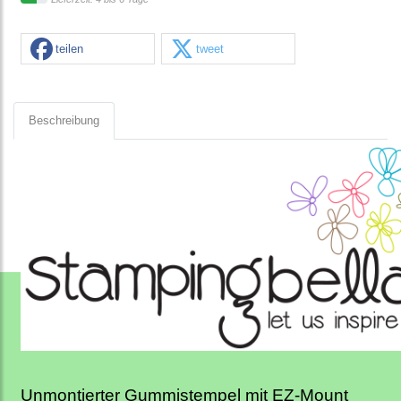
teilen
tweet
Beschreibung
Unmontierter Gummistempel mit EZ-Mount