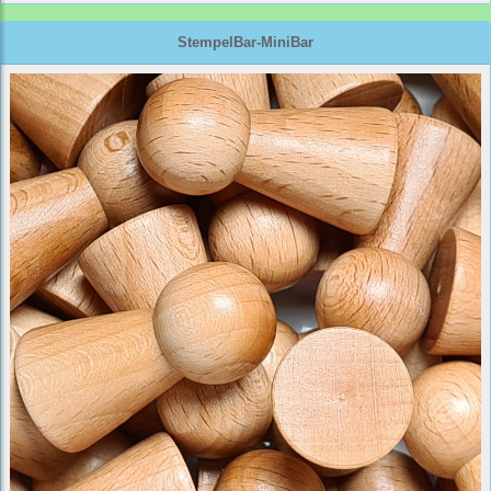
StempelBar-MiniBar